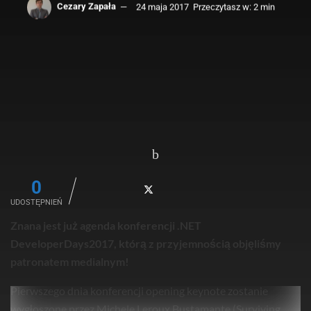
Cezary Zapała
24 maja 2017
Przeczytasz w: 2 min
0
UDOSTĘPNIEŃ
Znana jest już agenda konferencji .NET
DeveloperDays2017, którą z przyjemnością objęliśmy
patronatem medialnym!
Pierwszego dnia konferencji opening keynote zostanie
wygłoszone przez Michele Leroux Bustamante (Surviving