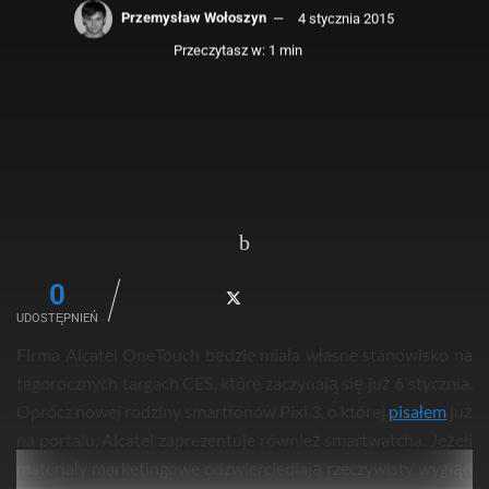
Przemysław Wołoszyn
4 stycznia 2015
Przeczytasz w: 1 min
0
UDOSTĘPNIEŃ
Firma Alcatel OneTouch będzie miała własne stanowisko na
tegorocznych targach CES, które zaczynają się już 6 stycznia.
Oprócz nowej rodziny smartfonów Pixi 3, o której
pisałem
już
na portalu, Alcatel zaprezentuje również smartwatcha. Jeżeli
materiały marketingowe odzwierciedlają rzeczywisty wygląd