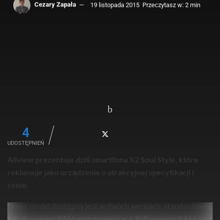
Cezary Zapała
19 listopada 2015
Przeczytasz w: 2 min
4
UDOSTĘPNIEŃ
Allview prezentuje dziś smartfona X2 Soul Style, które
reklamuje jako urządzenie o atrakcyjnej specyfikacji i
cenie.
Nowy model dostępny jest w dwóch wersjach: standardowej,
z 2GB pamięci RAM oraz w wersji +, z 3GB pamięci RAM.