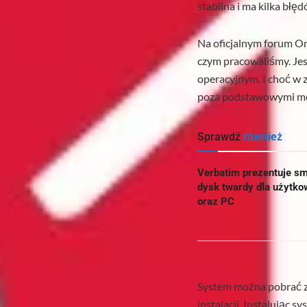
stabilna i ma kilka błę
Na oficjalnym forum O
czym pracowaliśmy. Je
operacyjnym. I choć w z
poza podstawowymi mo
Sprawdź
również
Verbatim prezentuje sm
dysk twardy dla użyt
oraz PC
System można pobrać 
instalacji. Instalując s