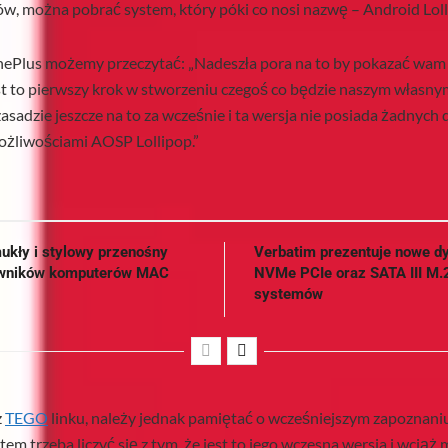
dów, można pobrać system, który póki co nosi nazwę – Android Lol
nePlus możemy przeczytać: „Nadeszła pora na to by pokazać wam
st to pierwszy krok w stworzeniu czegoś co będzie naszym własn
asadzie jeszcze na to za wcześnie i ta wersja nie posiada żadnych
żliwościami AOSP Lollipop.”
ukły i stylowy przenośny
Verbatim prezentuje nowe d
kowników komputerów MAC
NVMe PCIe oraz SATA III M.
systemów
z
TEGO
linku, należy jednak pamiętać o wcześniejszym zapoznaniu
ystem trzeba liczyć się z tym, że jest to jego wczesna wersja i wciąż