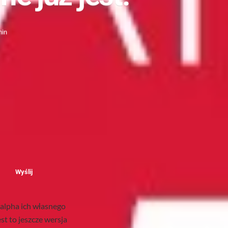
min
Wyślij
alpha ich własnego
st to jeszcze wersja