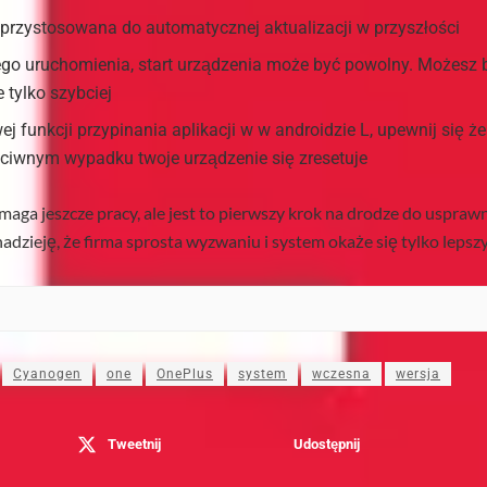
t przystosowana do automatycznej aktualizacji w przyszłości
go uruchomienia, start urządzenia może być powolny. Możesz 
 tylko szybciej
ej funkcji przypinania aplikacji w w androidzie L, upewnij się że
eciwnym wypadku twoje urządzenie się zresetuje
aga jeszcze pracy, ale jest to pierwszy krok na drodze do uspra
dzieję, że firma sprosta wyzwaniu i system okaże się tylko lepsz
Cyanogen
one
OnePlus
system
wczesna
wersja
Tweetnij
Udostępnij