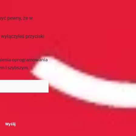
być pewny, że w
 wyłączyłeś przyciski
wnienia oprogramowania
ym i szybszym.
Wyślij