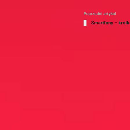
Poprzedni artykuł
Smartfony – krótk
A
O
c
d