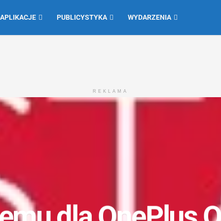
 APLIKACJE
PUBLICYSTYKA
WYDARZENIA
REKLAMA
emu dla OnePlus On