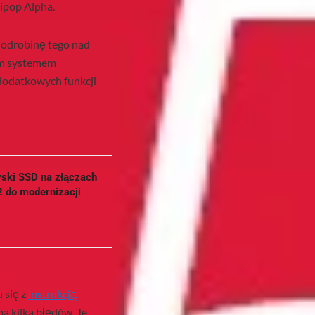
lipop Alpha.
 odrobinę tego nad
ym systemem
 dodatkowych funkcji
yski SSD na złączach
2 do modernizacji
 się z
instrukcją
 ma kilka błędów. Te