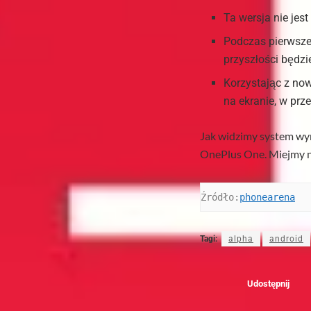
Ta wersja nie jes
Podczas pierwsze
przyszłości będzie
Korzystając z now
na ekranie, w prz
Jak widzimy system wym
OnePlus One. Miejmy na
Źródło:
phonearena
Tagi:
alpha
android
Udostępnij