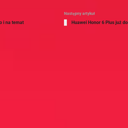
Następny artykuł
o i na temat
Huawei Honor 6 Plus już d
rek Pietrzak
d ładnych paru lat zakochany w Androidzie, aktywny społecznie, aktywn
ieszący się z życia szczęśliwy człowiek - to zdanie opisuje mnie z tej jednej
ruga, która woła każdego do miejsc, w których spożywa się nie tylko sok