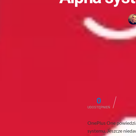
0
UDOSTĘPNIEŃ
OnePlus One powiedzia
systemu. Jeszcze niedaw