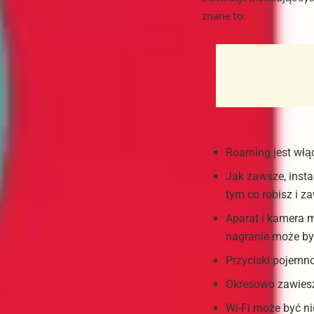
znane to:
Roaming jest włąc
Jak zawsze, insta
tym co robisz i 
Aparat i kamera 
nagranie może być
Przyciski pojemno
Okresowo zawiesz
Wi-Fi może być ni