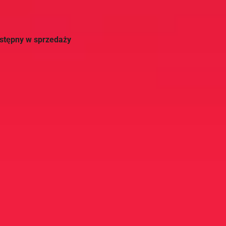
ostępny w sprzedaży
y na portalu YouTube,
 strony, jest także ta
i wieloowocowe...