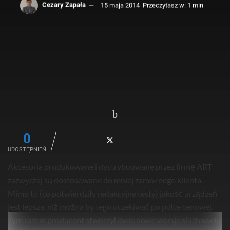
Cezary Zapała
15 maja 2014
Przeczytasz w: 1 min
0
UDOSTĘPNIEŃ
Akcesoria produkowane i dystrybuowane przez firmę ART
zazwyczaj są dostosowane do mniej zamożnego klienta.
Mimo to (co potwierdziły redakcyjne testy) jakość urządzeń
jest lepsza, niż można by tego oczekiwać po półce cenowej.
Tym razem producent stworzył dwie nowe wersje słuchawek.