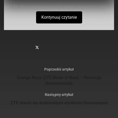
ART AP-60
posiadają elastyczny pałąk i wygodne muszle,
dzięki czemu słuchawki dobrze sprawdzają się nawet w
Kontynuuj czytanie
czasie długiego słuchania muzyki. Model ten został
wyposażony w odczepiany kabel, który pozwala na łatwiejsze
transportowanie i przechowywanie słuchawek. Umożliwia on
również łatwą wymianę uszkodzonego przewodu, bez
konieczności kupowania nowego sprzętu.
Poprzedni artykuł
Orange Reyo (ZTE Blade Q Maxi) – Recenzja
Konsumencka
Następny artykuł
ZTE chwali się doskonałymi wynikami finansowymi