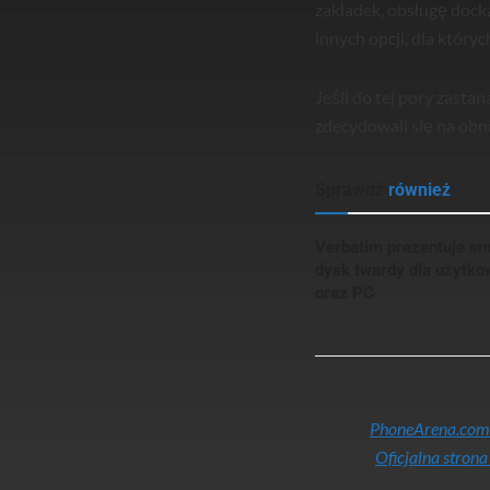
zakładek, obsługę dock
innych opcji, dla któryc
Jeśli do tej pory zasta
zdecydowali się na obn
Sprawdź
również
Verbatim prezentuje sm
dysk twardy dla użyt
oraz PC
Źródło:
PhoneArena.com
Grafika:
Oficjalna stron