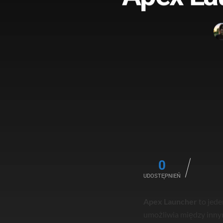
0
UDOSTĘPNIEŃ
Apex Launcher
to jede
umożliwia między innymi