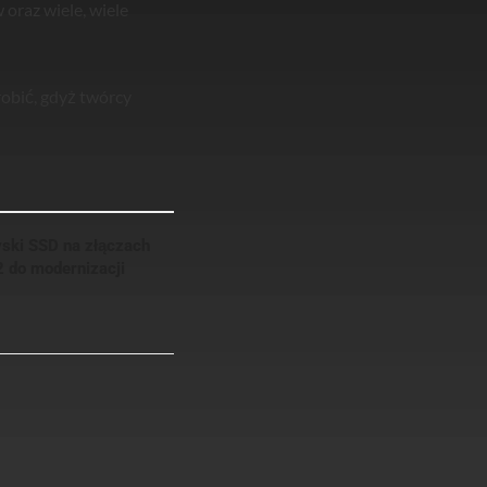
oraz wiele, wiele
robić, gdyż twórcy
yski SSD na złączach
2 do modernizacji