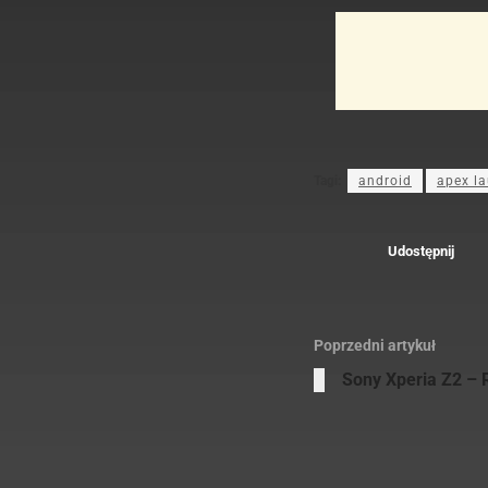
Tagi:
android
apex l
Udostępnij
Poprzedni artykuł
Sony Xperia Z2 –