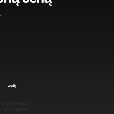
in
Wyślij
Jego płatna wersja
aniczonej ilości