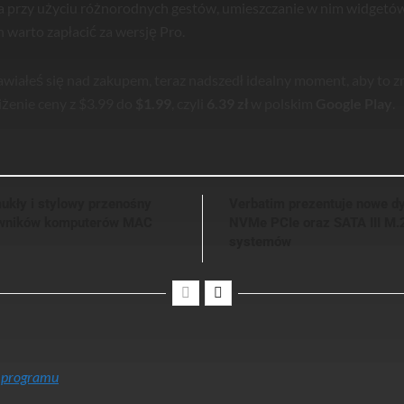
a przy użyciu różnorodnych gestów, umieszczanie w nim widgetów 
h warto zapłacić za wersję Pro.
nawiałeś się nad zakupem, teraz nadszedł idealny moment, aby to z
iżenie ceny z $3.99 do
$1.99
, czyli
6.39 zł
w polskim
Google Play
.
ukły i stylowy przenośny
Verbatim prezentuje nowe d
kowników komputerów MAC
NVMe PCIe oraz SATA III M.
systemów
a programu