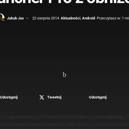
Jakub Jas
22 sierpnia 2014
Aktualności
,
Android
Przeczytasz w: 1 m
Udostępnij
Tweetnij
Udostępnij
n z najpopularniejszych launcherów dostępnych w
Google Play
. 
 tworzenie folderów wewnątrz siatki aplikacji, posiadanie nieogr