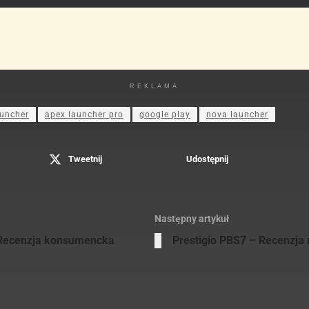
REKLAMA
auncher
apex launcher pro
google play
nova launcher
Tweetnij
Udostępnij
Następny artykuł
 Recenzja konsumencka
Prestigio PBS7 – Recenzja