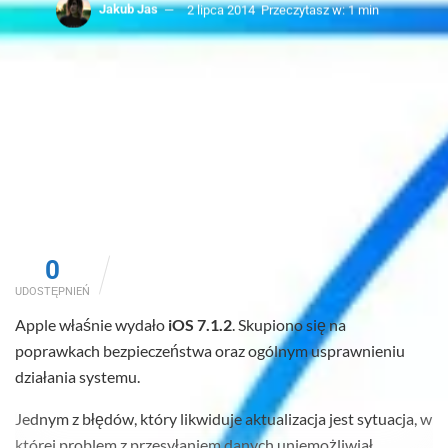
Jakub Jas
2 lipca 2014
Przeczytasz w: 1 min
0
UDOSTĘPNIEŃ
Apple właśnie wydało
iOS
7.1.2
. Skupiono się na
poprawkach bezpieczeństwa oraz ogólnym usprawnieniu
działania systemu.
Jednym z błędów, który likwiduje aktualizacja jest sytuacja, w
której problem z przesyłaniem danych uniemożliwiał