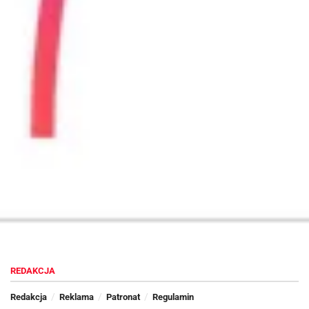
lokalizacyjne. Dla przykładu, będąc w
Apple Store
,
iBeacon
może przesyłać klientom czekającym w kolejce do działu z
akcesoriami kupony na dodatki do iPhone. Osoby oglądające
iPady mogłyby zaś otrzymać takowy na tablet
Apple
.
Jakub Jas
Aktualizacja
iOS 7.1.2
jest dostępna do pobrania z poziomu
iTunes
lub telefonu, w trybie
OTA
.
REDAKCJA
Redakcja
Reklama
Patronat
Regulamin