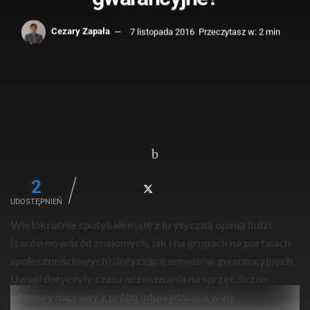
Cezary Zapała
7 listopada 2016
Przeczytasz w: 2 min
2
UDOSTĘPNIEŃ
Wielokrotnie spotykałem się z krytyczną opinią ludzi
(zarówno wśród znajomych, jak i na grupach na portalach
społecznościowych) dotyczącą serwisów gwarancyjnych.
Uwagi dotyczyły czasu oczekiwania na sprzęt, liczne
odmowy naprawy z próbą udowadniania winy