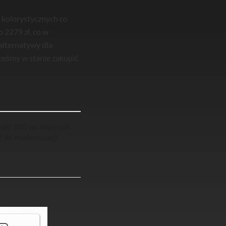
 kolorystycznych co
 2279 zł, co w
 alternatywy dla
steśmy w stanie zakupić
yski SSD na złączach
2 do modernizacji