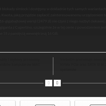
t blokady simlock i dostępny w dokładnie tych samych wariantach
Kwota, jaką przyjdzie zapłacić zainteresowanemu urządzeniem to
-gigabajtowej wersji (2479 zł) nie czyni z niego nazbyt ciekawej
iganta z Cupertino, szczególnie że w tej cenie z powodzeniem je
e 5S z pamięcią wewnętrzną 16 GB.
ukły i stylowy przenośny
Verbatim prezentuje nowe d
kowników komputerów MAC
NVMe PCIe oraz SATA III M.
systemów