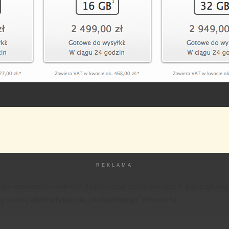
REKLAMA
tym momencie w ofercie Apple nadal dostępny jest 8-gigabajtowy
się realną alternatywą dla „budżetowego” iPhone 5C.