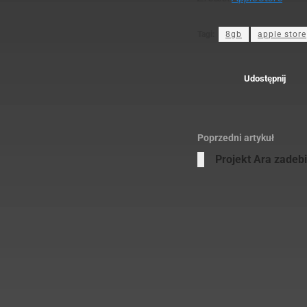
Tagi:
8gb
apple store
Udostępnij
Poprzedni artykuł
Projekt Ara zadebi