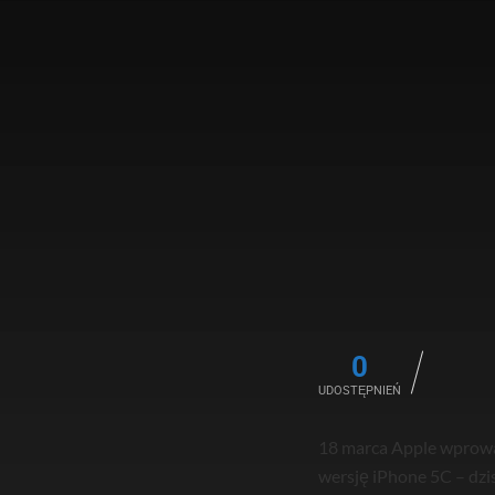
0
UDOSTĘPNIEŃ
18 marca Apple wprowadz
wersję iPhone 5C – dzis