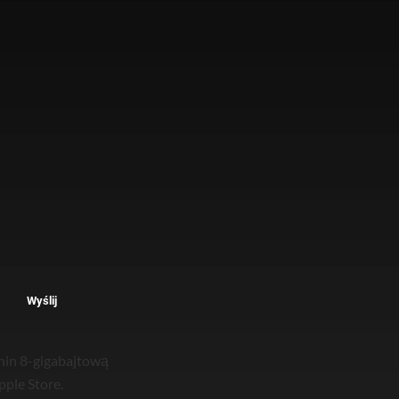
Wyślij
Chin 8-gigabajtową
pple Store.