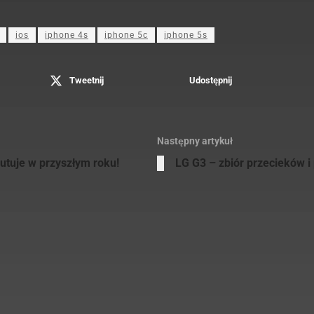
ios
iphone 4s
iphone 5c
iphone 5s
Tweetnij
Udostępnij
Następny artykuł
utuje w przyszłym roku!
LG G3 – zbiór przecieków i 
Jakub Jas