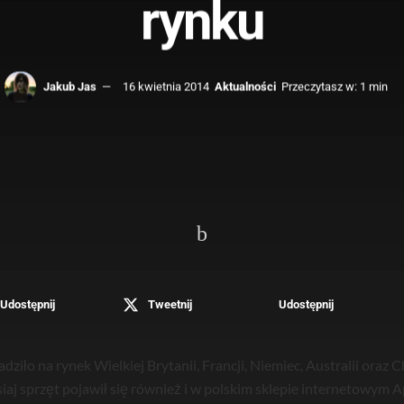
rynku
Jakub Jas
16 kwietnia 2014
Aktualności
Przeczytasz w: 1 min
Udostępnij
Tweetnij
Udostępnij
iło na rynek Wielkiej Brytanii, Francji, Niemiec, Australii oraz 
iaj sprzęt pojawił się również i w polskim sklepie internetowym A