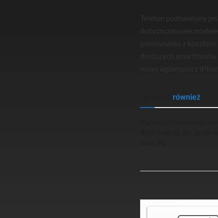
Telefon pozbawiony jes
dotychczasowe modele. 
porównaniu z kosztem 16
droższych smartfonów g
nowy egzemplarz iPhon
Sprawdź
również
Verbatim prezentuje sm
dysk twardy dla użyt
oraz PC