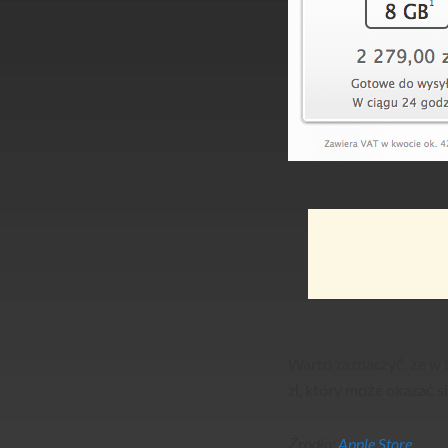
Warto zaznaczyć, że w 
zł, który może okazać 
Źródło:
Apple Store