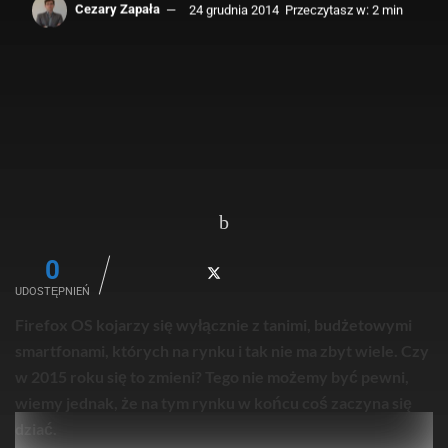
Cezary Zapała
24 grudnia 2014
Przeczytasz w: 2 min
0
UDOSTĘPNIEŃ
Firefox OS kojarzy się wyłącznie z tanimi, budżetowymi
smartfonami, których na rynku i tak nie ma zbyt wiele. Czy
w 2015 roku się to zmieni? Tego nie możemy być pewni,
wiemy jednak, że na tym rynku w końcu coś zaczyna się
dziać.