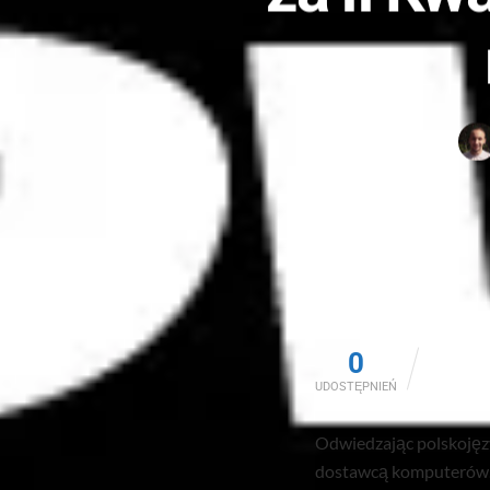
0
UDOSTĘPNIEŃ
Odwiedzając polskojęzy
dostawcą komputerów. Je