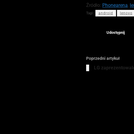
Źródło:
Phonearena
,
l
Tagi:
android
lenovo
Udostępnij
Poprzedni artykuł
LG zaprezentowal
A
S
r
g