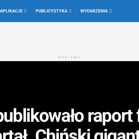
 APLIKACJE
PUBLICYSTYKA
WYDARZENIA
REKLAMA
ublikowało raport
artał. Chiński gigan