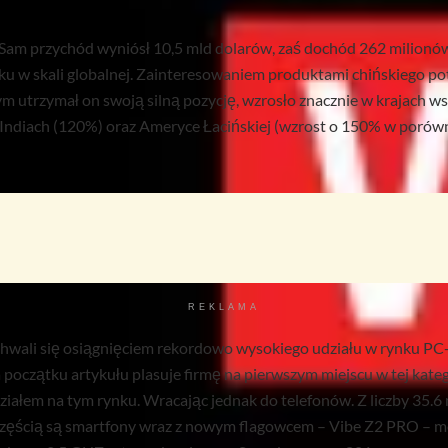
e. Sam przychód wyniósł 10,5 mld dolarów, zaś dochód 262 milionó
u w skali globalnej. Zainteresowaniem produktami chińskiego po
ym utrzymał on swoją silną pozycję, wzrosło znacznie w krajach
, Indiach (120%) oraz Ameryce Łacińskiej (wzrost o 150% w porów
REKLAMA
 chwali się osiągnięciem rekordowo wysokiego udziału w rynku PC+
początku artykułu plasuje firmę na pierwszym miejscu w tej kateg
iałem na tym rynku. Wracając jednak do telefonów. Z liczby 35.6
 częścią są smartfony wraz z nowym flagowcem – Vibe Z2 PRO 