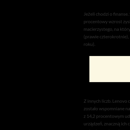
Jeżeli chodzi o finans
procentowy wzrost zysk
macierzystego, na któr
(prawie czterokrotnie)
roku).
Z innych liczb. Lenovo
zostało wspomniane na 
z 14,2 procentowym udz
urządzeń, znaczną ich