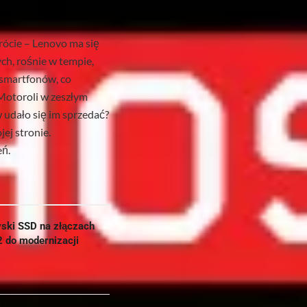
rócie – Lenovo ma się
h, rośnie w tempie,
 smartfonów, co
Motoroli w zeszłym
w udało się im sprzedać?
ej stronie.
eń.
yski SSD na złączach
2 do modernizacji