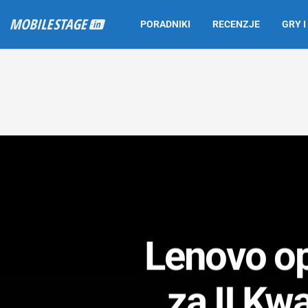
PORADNIKI
RECENZJE
GRY I
Lenovo op
za II Kw