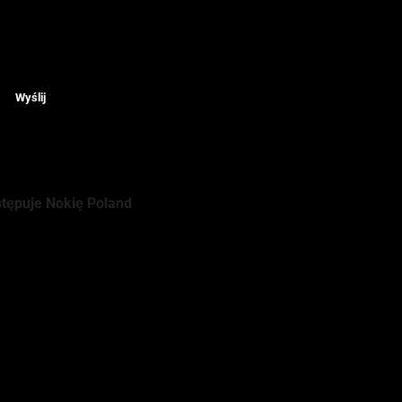
Wyślij
stępuje Nokię Poland
iłośnik turystyki
rzykład fotografia czy