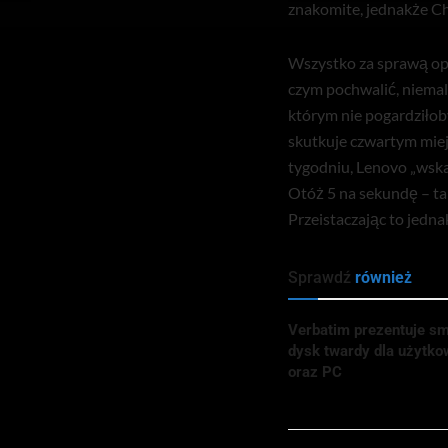
znakomite, jednakże Ch
Wszystko za sprawą opu
czym pochwalić, niemal
którym nie pogardziłob
skutkuje czwartym mie
tygodniu, Lenovo „wskak
Otóż 5 na sekundę – ta
Przeistaczając to jedn
Sprawdź
również
Verbatim prezentuje sm
dysk twardy dla użyt
oraz PC