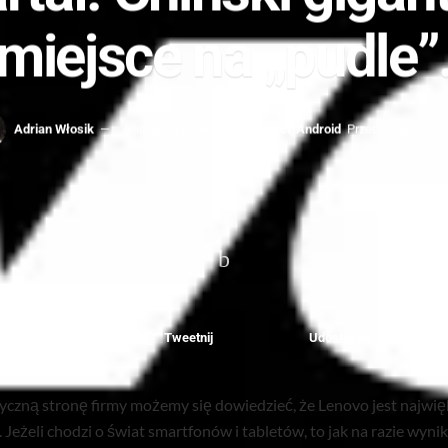
miejsce na „pudle”
Adrian Włosik
6 listopada 2014
Aktualności
,
Android
Przeczytasz w: 2 
Udostępnij
Tweetnij
Udostępnij
czną stronę firmy możemy się dowiedzieć, że Lenovo jest najwię
żeli chodzi o świat smartfonów i tabletów, to jak na razie wyniki