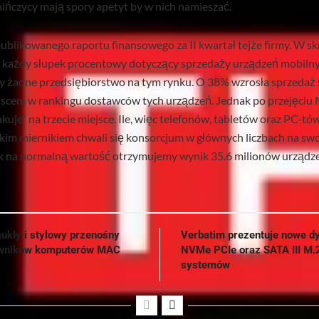
ińczycy mają spory apetyt by w nich namieszać.
blikowanego raportu finansowego za II kwartał tejże firmy. W sk
 każdy słupek procentowy dotyczący sprzedaży urządzeń mobilnyc
y żadne przedsiębiorstwo na tym rynku. O 38% wzrosła sprzedaż
jscem w rankingu dostawców tych urządzeń. Jednak po przejęciu 
uje” na trzecie miejsce. Ile, więc telefonów, tabletów oraz PC-tó
kim miernikiem chwali się konsorcjum w głównych liczbach na swoj
ak na normalną wartość otrzymujemy wynik 35.6 milionów urządz
ukły i stylowy przenośny
Verbatim prezentuje nowe d
kowników komputerów MAC
NVMe PCIe oraz SATA III M.
systemów