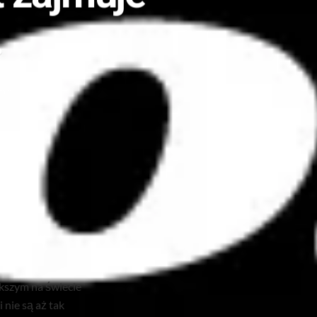
.
min
Wyślij
kszym na świecie
 nie są aż tak