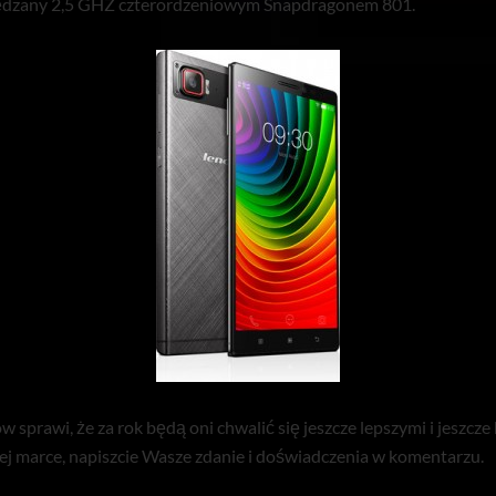
pędzany 2,5 GHZ czterordzeniowym Snapdragonem 801.
w sprawi, że za rok będą oni chwalić się jeszcze lepszymi i jeszcz
tej marce, napiszcie Wasze zdanie i doświadczenia w komentarzu.