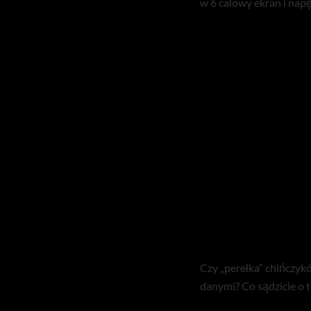
w 6 calowy ekran i na
Czy „perełka” chińczykó
danymi? Co sądzicie o 