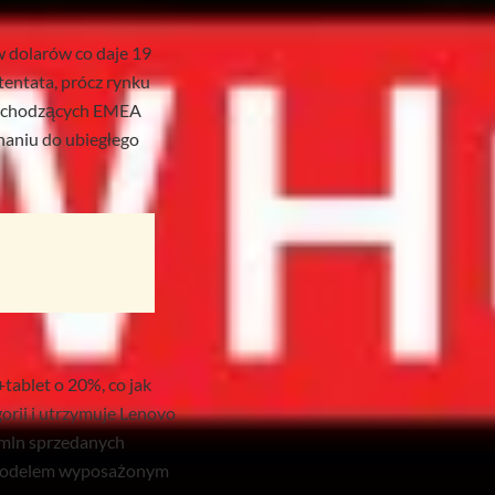
w dolarów co daje 19
tentata, prócz rynku
 wschodzących EMEA
naniu do ubiegłego
tablet o 20%, co jak
orii i utrzymuje Lenovo
 mln sprzedanych
– modelem wyposażonym