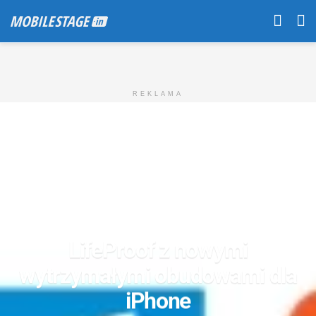
REKLAMA
LifeProof z nowymi
wytrzymałymi obudowami dla
iPhone