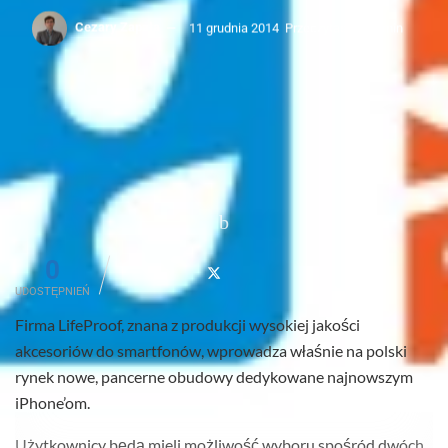
Cezary Zapała
11 grudnia 2014
Przeczytasz w: 1 min
0
UDOSTĘPNIEŃ
Firma LifeProof, znana z produkcji wysokiej jakości
akcesoriów do smartfonów, wprowadza właśnie na polski
rynek nowe, pancerne obudowy dedykowane najnowszym
iPhone’om.
Użytkownicy będą mieli możliwość wyboru spośród dwóch