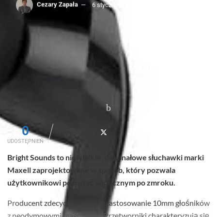
Cezary Zapała
6 stycznia 2016
Przeczytasz w: 1 min
0
UDOSTĘPNIEŃ
Bright Sounds to niewielkie, dokanałowe słuchawki marki
Maxell zaprojektowane w sposób, który pozwala
użytkownikowi pozostać widocznym po zmroku.
Producent zdecydował się na zastosowanie 10mm głośników
z neodymowymi magnesami. Przetworniki charakteryzują się