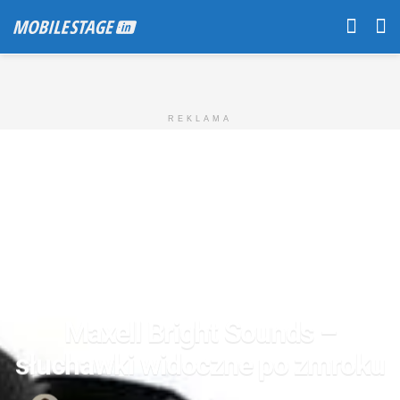
REKLAMA
Maxell Bright Sounds –
słuchawki widoczne po zmroku