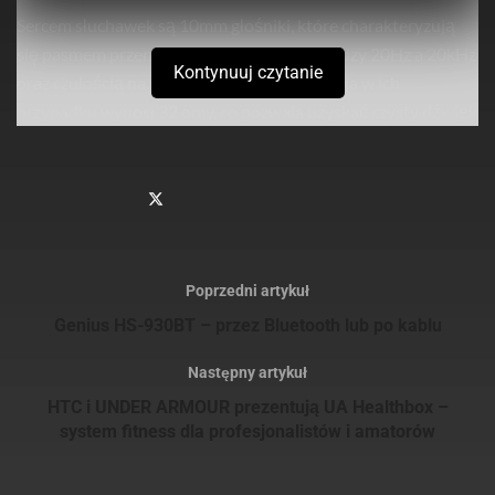
Sercem słuchawek są 10mm głośniki, które charakteryzują
się pasmem przenoszenia zawartym pomiędzy 20Hz a 20kHz
Kontynuuj czytanie
oraz czułością na poziomie 93dB. Impedancja w ich
przypadku wynosi 32 omy, co pozwala uzyskać czysty dźwięk
z telefonu lub odtwarzacza mp3.
Sprawdź
również
Verbatim prezentuje smukły i stylowy przenośny dysk
twardy dla użytkowników komputerów MAC oraz PC
Poprzedni artykuł
Verbatim prezentuje nowe dyski SSD na złączach NVMe
Genius HS-930BT – przez Bluetooth lub po kablu
PCIe oraz SATA III M.2 do modernizacji systemów
Następny artykuł
HTC i UNDER ARMOUR prezentują UA Healthbox –
system fitness dla profesjonalistów i amatorów
Model został wyposażony w płaski kabel, który zapobiega