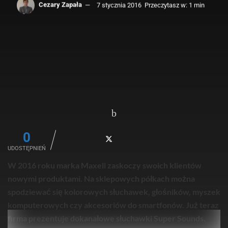
Cezary Zapała
7 stycznia 2016
Przeczytasz w: 1 min
0
UDOSTĘPNIEŃ
W 2016 roku marka Maxell zaskoczy swoich klientów
nowymi produktami. Na sklepowych półkach można
spodziewać się kolorowych słuchawek, głośników, myszek
komputerowych czy akcesoriów do smartfonów. Już teraz
firma prezentuje dokanałowe słuchawki Super Sounds.