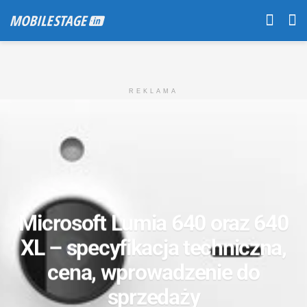
REKLAMA
Microsoft Lumia 640 oraz 640
XL – specyfikacja techniczna,
cena, wprowadzenie do
sprzedaży