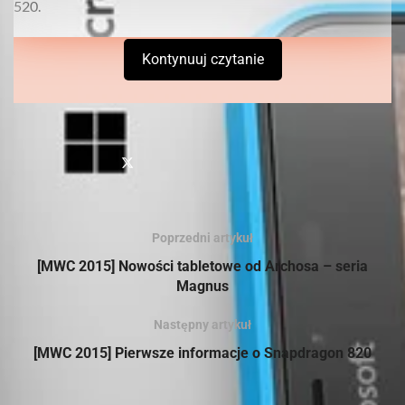
520.
Kontynuuj czytanie
Poprzedni artykuł
[MWC 2015] Nowości tabletowe od Archosa – seria
Magnus
Sprawdź
również
Następny artykuł
Verbatim prezentuje smukły i stylowy przenośny dysk
[MWC 2015] Pierwsze informacje o Snapdragon 820
twardy dla użytkowników komputerów MAC oraz PC
Verbatim prezentuje nowe dyski SSD na złączach NVMe