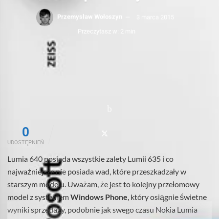
Przemysław Wołoszyn
3 marca 2015
Przeczytasz w: 2 min
0
UDOSTĘPNIEŃ
Lumia 640 posiada wszystkie zalety Lumii 635 i co
najważniejsze nie posiada wad, które przeszkadzały w
starszym modelu. Uważam, że jest to kolejny przełomowy
model z systemem
Windows Phone
, który osiągnie świetne
wyniki sprzedaży, podobnie jak swego czasu Nokia Lumia