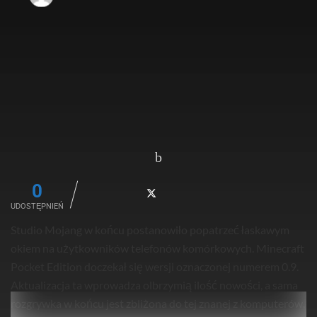
0
UDOSTĘPNIEŃ
Studio Mojang w końcu postanowiło popatrzeć łaskawym
okiem na użytkowników telefonów komórkowych. Minecraft
Pocket Edition doczekał się wersji oznaczonej numerem 0.9.
Aktualizacja ta wprowadza olbrzymią ilość nowości, a sama
rozgrywka w końcu jest zbliżona do tej znanej z komputerów.