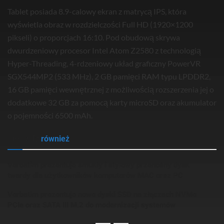
Tablet posiada 8.9-calowy ekran z matrycą IPS, która
wyświetla obraz w rozdzielczości Full HD (1920×1200
pikseli) o proporcjach 16:10. Pod obudową skrywa
dwurdzeniowy procesor Intel Atom Z2580 z technologią
Hyper-Threading, 4-rdzeniowy układ graficzny PowerVR
SGX544MP2 (533 MHz), 2 GB pamięci RAM typu LPDDR2,
16 GB pamięci wewnętrznej z możliwością rozszerzenia jej o
dodatkowe 32 GB za pomocą karty microSD oraz akumulator
o pojemności 6500 mAh.
Sprawdź
również
Verbatim prezentuje smukły i stylowy przenośny dysk
twardy dla użytkowników komputerów MAC oraz PC
Verbatim prezentuje nowe dyski SSD na złączach NVMe
PCIe oraz SATA III M.2 do modernizacji systemów