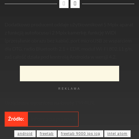
Dodatkowo producent oddaje użytkownikowi 5 Mpix aparat
z funkcją autofocusu i 2 Mpix kamerkę, funkcję WiDi
(przesyłanie obrazu bez kabla), port microUSB ze wsparciem
dla OTG, radio Bluetooth 2.1 + EDR, moduł Wi-Fi 802.11 g/n,
zaś całość działa pod kontrolą Androida w wersji 4.2.
REKLAMA
Urządzenie wyceniono na kwotę 799 PLN.
Źródło:
Informacja prasowa
Tagi:
android
freetab
freetab 9000 ips icg
intel atom