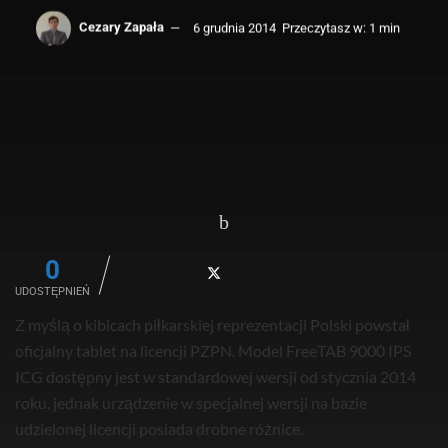
Cezary Zapała
6 grudnia 2014
Przeczytasz w: 1 min
0
UDOSTĘPNIEŃ
Z myślą o kibicach piłkarskiej reprezentacji Polski powstał
oficjalny tablet na licencji PZPN. Model FreeTAB 9000 IPS
ICG dostępny jest w standardowej wersji od stycznia 2014
roku, jednak urządzenie w specjalnej wersji na bazie
udzielonej licencji posiada drobne różnice.