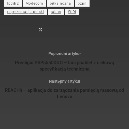
lpddr2
Modecom
piłka nożna
pzpn
reprezentacja polski
tablet
WiDi
Poprzedni artykuł
Prestigio PSP5550DUO – tani phablet z ciekawą
specyfikacją techniczną
Następny artykuł
REACHit – aplikacja do zarządzania pamięcią masową od
Lenovo