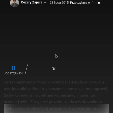
Cezary Zapała
21 lipca 2015
Przeczytasz w: 1 min
0
UDOSTĘPNIEŃ
Seria smartfonów Motorola Moto G zdobyła serca wielu
użytkowników. Świetny stosunek ceny do jakości sprawił,
że był to jeden z najchętniej wybieranych modeli ze
średniej półki. Z tego też powodu wielu użytkowników
czeka z niecierpliwością na premierę trzeciej generacji, o