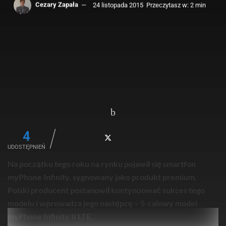
Cezary Zapała
24 listopada 2015
Przeczytasz w: 2 min
4
UDOSTĘPNIEŃ
Na początku tego roku na rynku pojawił się smartfon
myPhone Infinity, sygnowany jako produkt premium.
Polski producent postanowił kontynuować sukces tego
modelu i wprowadza jego następcę – 5-calowy model
myPhone Infinity II LTE.