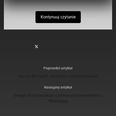
Zaprezentowany model zapowiadany był już na początku
tego roku podczas targów CES w Las Vegas. Ma być to
Kontynuuj czytanie
propozycja dla osób, które cenią sobie nowoczesne trendy,
wysoką jakość wykonania oraz podzespoły dające swobodę
w codziennym użytkowaniu.
Sprawdź
również
Verbatim prezentuje smukły i stylowy przenośny dysk
twardy dla użytkowników komputerów MAC oraz PC
Poprzedni artykuł
Verbatim prezentuje nowe dyski SSD na złączach NVMe
Xiaomi Mi Pad 2 oficjalnie zaprezentowany
PCIe oraz SATA III M.2 do modernizacji systemów
Następny artykuł
Google Drive pozwala zachować wspomnienia z
WhatsApp
Urządzenie wyróżnia 5-calowy wyświetlacz HD z