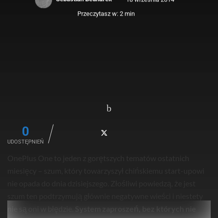
Przeczytasz w: 2 min
0
UDOSTĘPNIEŃ
OnePlus One to jeden z gorętszych tematów ostatnich
miesięcy – szum, który towarzyszył chińskiemu start-upowi
nie opada do dnia dzisiejszego. Złośliwi powiedzą, że jest
szum ten podtrzymują głównie negatywne wieści i niestety
nie są oni w błędzie.
System zaproszeń, bez których nie