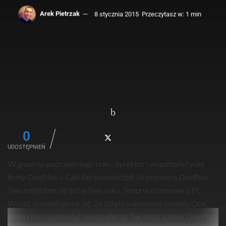
Arek Pietrzak
8 stycznia 2015
Przeczytasz w: 1 min
0
UDOSTĘPNIEŃ
W grudniu poprzedniego roku, dyrektor i współzałożyciel
firmy OnePlus – Carl Pei potwierdził, że premiera OnePlus
Two odbędzie się już w tym roku. Teraz w rozmowie z PC
World, dowiadujemy się, że dzięki sukcesowi modelu One,
firma chce rozszerzyć swoją ofertę. Tak duży sukces OnePlus