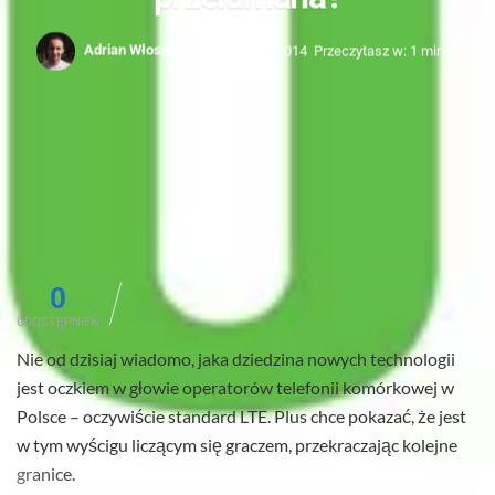
Adrian Włosik
7 listopada 2014
Przeczytasz w: 1 min
0
UDOSTĘPNIEŃ
Nie od dzisiaj wiadomo, jaka dziedzina nowych technologii
jest oczkiem w głowie operatorów telefonii komórkowej w
Polsce – oczywiście standard LTE. Plus chce pokazać, że jest
w tym wyścigu liczącym się graczem, przekraczając kolejne
granice.