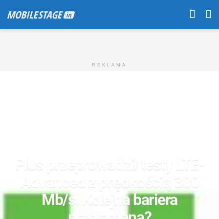
REKLAMA
Plus przeprowadził testy LTE-
Advanced z prędkością 300
Mb/s. Kolejna bariera
przełamana?