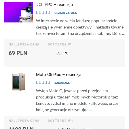
#CLIPPO – recenzja
CEZARY ZAPAŁA
W internecie od wielu lat dużą popularnością
cieszą się wymienne obiektywy – nakładki (zwane
też konwerterami) na urządzenia mobilne, które ...
NAJLEPSZA CENA :
DOSTĘPNE W :
69 PLN
CLIPPO
Moto G5 Plus – recenzja
JAKUB JAS
Wstęp Moto G, jeszcze przed przejęciem
produkcji urządzeń mobilnych Motoroli przez
Lenovo, zyskał miano modelu kultowego, przez
kolejne generacje otrzymując ...
NAJLEPSZA CENA :
DOSTĘPNE W :