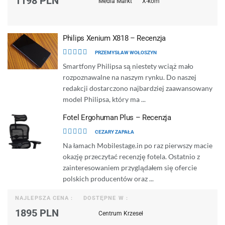
1198 PLN
Media Markt
X-kom
Philips Xenium X818 – Recenzja
PRZEMYSŁAW WOŁOSZYN
Smartfony Philipsa są niestety wciąż mało
rozpoznawalne na naszym rynku. Do naszej
redakcji dostarczono najbardziej zaawansowany
model Philipsa, który ma ...
Fotel Ergohuman Plus – Recenzja
CEZARY ZAPAŁA
Na łamach Mobilestage.in po raz pierwszy macie
okazję przeczytać recenzję fotela. Ostatnio z
zainteresowaniem przyglądałem się ofercie
polskich producentów oraz ...
NAJLEPSZA CENA :
DOSTĘPNE W :
1895 PLN
Centrum Krzeseł