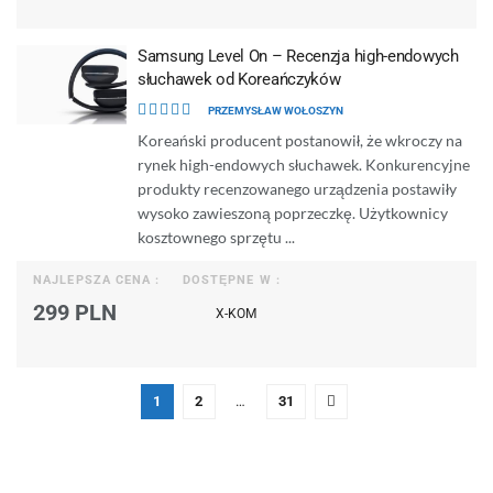
Samsung Level On – Recenzja high-endowych
słuchawek od Koreańczyków
PRZEMYSŁAW WOŁOSZYN
Koreański producent postanowił, że wkroczy na
rynek high-endowych słuchawek. Konkurencyjne
produkty recenzowanego urządzenia postawiły
wysoko zawieszoną poprzeczkę. Użytkownicy
kosztownego sprzętu ...
NAJLEPSZA CENA :
DOSTĘPNE W :
299 PLN
X-KOM
1
2
…
31