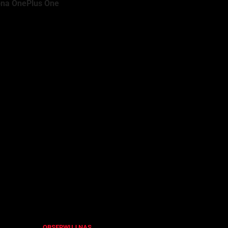
ona OnePlus One
mobilne. Lubi różne
talu o Formule E.
OBSERWUJ NAS