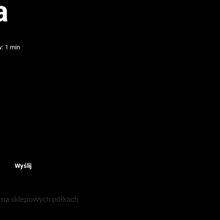
a
: 1 min
Wyślij
o na sklepowych półkach