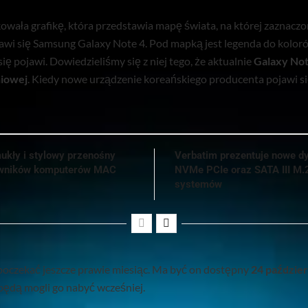
owała grafikę, która przedstawia mapę świata, na której zaznaczo
awi się Samsung Galaxy Note 4. Pod mapką jest legenda do kolor
się pojawi. Dowiedzieliśmy się z niej tego, że aktualnie
Galaxy Not
niowej
. Kiedy nowe urządzenie koreańskiego producenta pojawi si
ukły i stylowy przenośny
Verbatim prezentuje nowe d
kowników komputerów MAC
NVMe PCIe oraz SATA III M.
systemów
poczekać jeszcze prawie miesiąc. Ma być on dostępny
24 paździer
będą mogli go nabyć wcześniej.