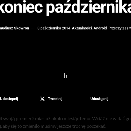
koniec październik
laudiusz Skowron
3 października 2014
Aktualności
,
Android
Przeczytasz w
Udostępnij
Tweetnij
Udostępnij
4
swoją premierę miał już około miesiąc temu. Wciąż nie widać g
g
, aby się to zmieniło musimy jeszcze trochę poczekać.