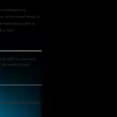
ne kolorami są
ów, która mówi kiedy w
e 4
dostępny jest w
ę u nas?
yski SSD na złączach
2 do modernizacji
nika
, gdzie mieszkańcy