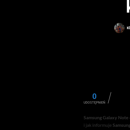
K
0
UDOSTĘPNIEŃ
Samsung Galaxy Note 
i jak informuje
Samsun