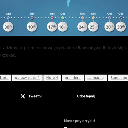
 poradzimy, że premiera nowego phabletu
Samsunga
odbędzie się t
o czekać.
 Note
galaxy note 4
Note 4
premiera
samsung
Samsung 
Tweetnij
Udostępnij
Następny artykuł