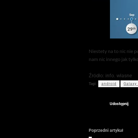
Niestety na to nic nie
nam nic innego jak tylk
Źródło: info. własne
Tagi:
android
Galaxy
Udostępnij
Poprzedni artykuł