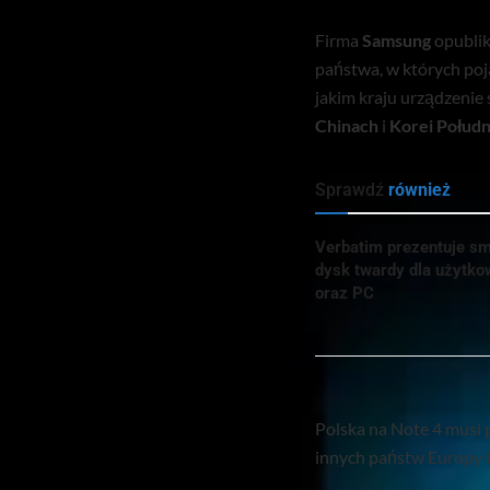
Firma
Samsung
opublik
państwa, w których poj
jakim kraju urządzenie 
Chinach
i
Korei Połud
Sprawdź
również
Verbatim prezentuje sm
dysk twardy dla użyt
oraz PC
Polska na Note 4 musi 
innych państw Europy 