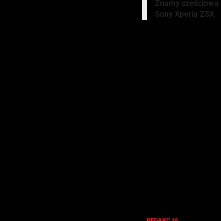
Znamy częściową 
Sony Xperia Z3X
U
g
REDAKCJA