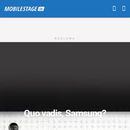
REKLAMA
Quo vadis, Samsung?
Herman Żatuchin
25 lutego 2014
Przeczytasz w: 4 min