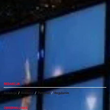
Można sobie zadać pytanie, do czego ma służyć aż tak
wysokie zagęszczenie pikseli skoro ludzkie oko i tak nie
Przemysław Wołoszyn
będzie w stanie dostrzec różnicy pomiędzy ekranem QHD a
wyświetlaczem o rozdzielczości 11K. Samsung wyjaśnia, że
jego celem jest implementacja efektu 3D, który będzie
możliwy do uzyskania dzięki ogromnej rozdzielczości.
REDAKCJA
REKLAMA
Redakcja
Reklama
Patronat
Regulamin
OBSERWUJ NAS