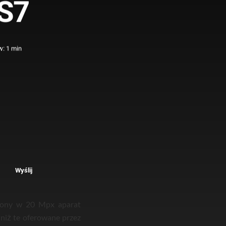
 S7
w: 1 min
Wyślij
ażony w 20 Mpx aparat
 niż te oferowane przez