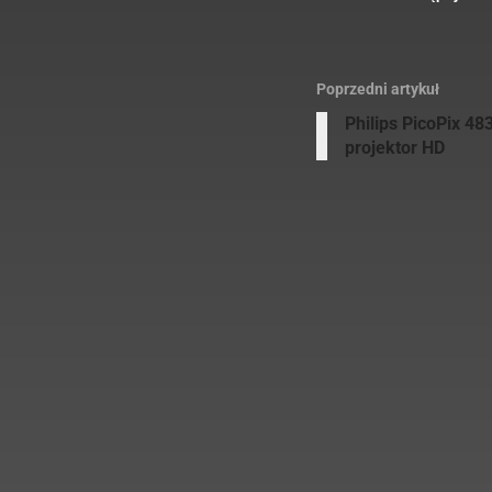
Poprzedni artykuł
Philips PicoPix 4
projektor HD