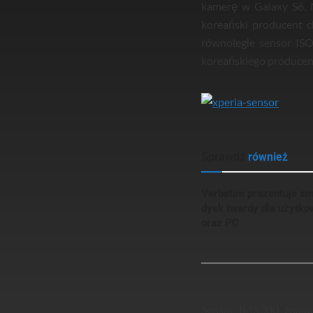
kamerę w Galaxy S6. 
koreański producent 
równoległe sensor IS
koreańskiego producent
Sprawdź
również
Verbatim prezentuje sm
dysk twardy dla użyt
oraz PC
Sensor IMX300 znajdu