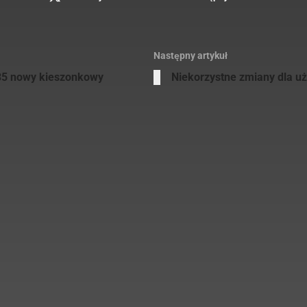
Następny artykuł
835 nowy kieszonkowy
Niekorzystne zmiany dla u
Przemysław Wołoszyn