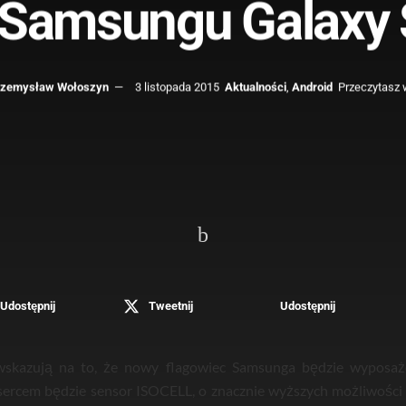
Samsungu Galaxy
rzemysław Wołoszyn
3 listopada 2015
Aktualności
,
Android
Przeczytasz 
Udostępnij
Tweetnij
Udostępnij
 wskazują na to, że nowy flagowiec Samsunga będzie wypos
 sercem będzie sensor ISOCELL, o znacznie wyższych możliwości