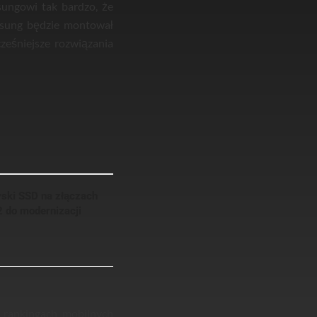
ungowi tak bardzo, że
msung będzie montował
eśniejsze rozwiązania
yski SSD na złączach
2 do modernizacji
 rankingach mobilnych