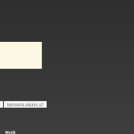
udne negocjacje. Sony
 pod względem jakości
nego Sony mogłaby być
samsung galaxy s7
Wyślij