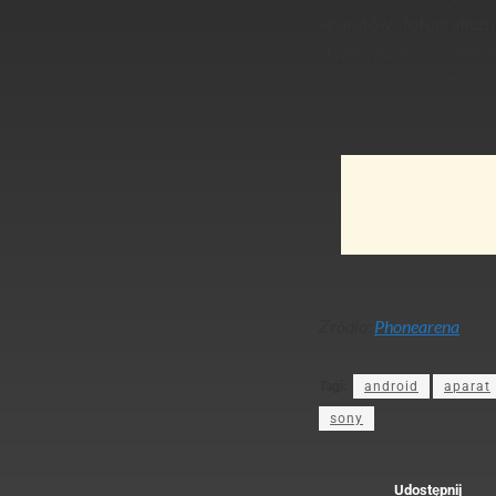
aparatów fotograficz
stworzyło nowy senso
wykonywanych zdjęć. 
naprawiona dzięki int
Źródło:
Phonearena
Tagi:
android
aparat
sony
Udostępnij