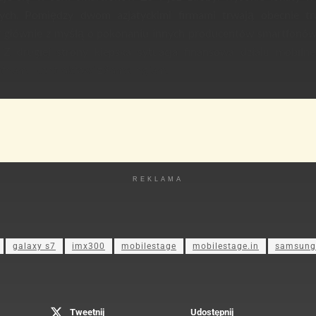
nych. Pomiędzy dwom azjatyckimi firmami trwają obecnie tr
r głównie z myślą o pokonaniu innych producentów smartfonów
Z drugiej strony kiepska sytuacja finansowa działu mobil
ratnemu kontraktowi z Samsungiem.
REKLAMA
galaxy s7
imx300
mobilestage
mobilestage.in
samsung
Tweetnij
Udostępnij