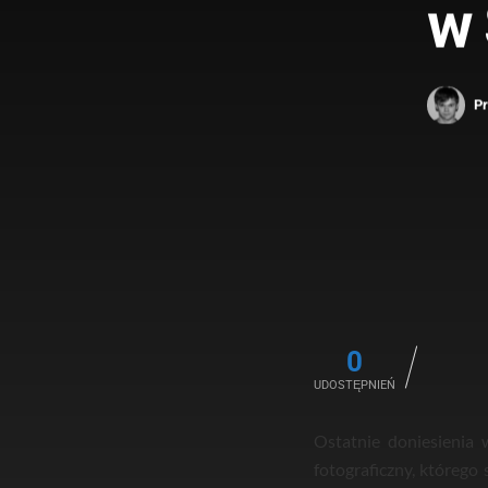
w 
P
0
UDOSTĘPNIEŃ
Ostatnie doniesienia
fotograficzny, którego