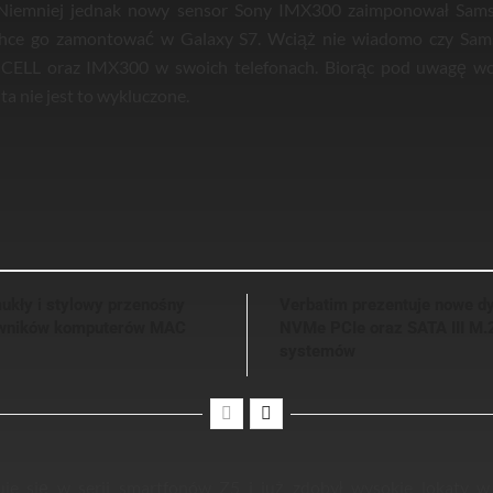
Niemniej jednak nowy sensor Sony IMX300 zaimponował Sams
chce go zamontować w Galaxy S7. Wciąż nie wiadomo czy Sa
OCELL oraz IMX300 w swoich telefonach. Biorąc pod uwagę wcz
a nie jest to wykluczone.
ukły i stylowy przenośny
Verbatim prezentuje nowe d
kowników komputerów MAC
NVMe PCIe oraz SATA III M.
systemów
je się w serii smartfonów Z5 i już zdobył wysokie lokaty w