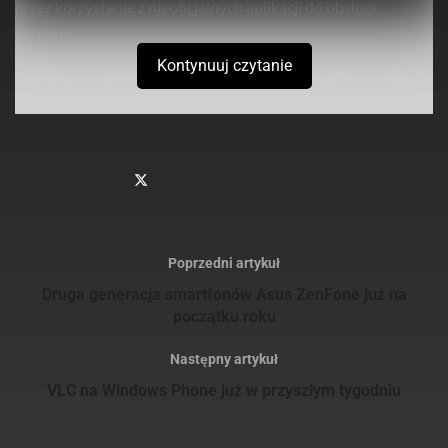
przez korzystanie z nieoficjalnych aplikacji do obsługi
serwisu.
Kontynuuj czytanie
W związku z powyższym ekipa Snapchata zaczęła wysyłać
maile do ludzi korzystających z takich aplikacji brzmiące na
przykład tak:
Sprawdź
również
Verbatim prezentuje smukły i stylowy przenośny dysk
twardy dla użytkowników komputerów MAC oraz PC
Poprzedni artykuł
Verbatim prezentuje nowe dyski SSD na złączach NVMe
Druga generacja smartfonów Asus ZenFone już na
PCIe oraz SATA III M.2 do modernizacji systemów
początku roku
Następny artykuł
VLC na Windows Phone już w przyszłym tygodniu
[blockquote style=”1″]Zauważyliśmy, że korzystasz z