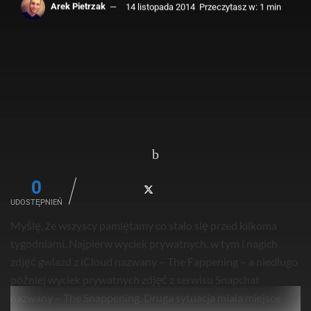
Arek Pietrzak
14 listopada 2014
Przeczytasz w: 1 min
0
UDOSTĘPNIEŃ
Myślę, że wszyscy pamiętamy co stało się przed kilkoma
tygodniami. Najpierw wyciek prywatnych, w tym i nagich
zdjęć gwiazd z iCloud nazwany – The Fappening – a niedługo
później wyciek prywatnych zdjęć z serwisu Snapchat
nazwany – The Snappening. Druga sytuacja miała miejsce