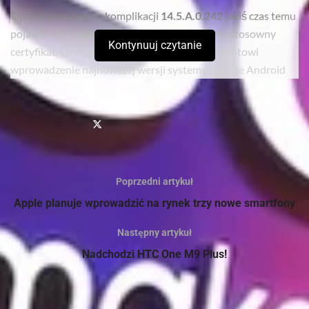
Oprogramowanie o komplikacji
14.5.A.0.242
jakiś czas temu
pojawiło się w
Bluetooth SIG
, gdzie otrzymało stosowny
Kontynuuj czytanie
certyfikat, który pozwala japońskiemu producentowi
wprowadzenie najnowszej wersji systemu Google Android
do obiegu dla swoich produktów. Tym razem „lizak” trafi do
wcześniej przez mnie wspomnianych modeli, czyli
Xperii Z1,
Xperii Z Ultra
, a także
Xperii Z1 Compact
. Jeżeli wszystko
pójdzie po myśli, to
Lollipop
powinien zawitać do
wymienionych urządzeń już na początku przyszłego
tygodnia.
Poprzedni artykuł
Apple planuje wprowadzić na rynek trzy nowe smartfony
Sprawdź
również
Następny artykuł
Verbatim prezentuje smukły i stylowy przenośny dysk
Nadchodzi HTC One M9 Plus!
twardy dla użytkowników komputerów MAC oraz PC
Verbatim prezentuje nowe dyski SSD na złączach NVMe
PCIe oraz SATA III M.2 do modernizacji systemów