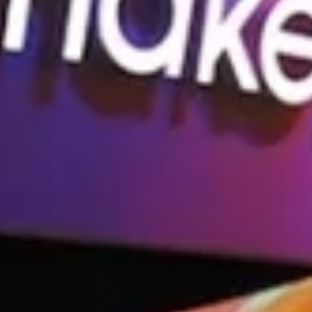
Android 5.0.2 Lollipop
przyniesie przede wszystkim interfejs
Klaudiusz Skowron
oparty o
Material Design
, nowy interfejs paska powiadomień
Uczeń technikum informatycznego, którego najbardziej
i blokady ekranu.
kręcą urządzenia mobilne. Lubi różne gadżety.
Dodatkowo jest fanem Formuły 1 oraz właścicielem
własnego portalu o Formule E.
REKLAMA
Źródło:
Xperiablog
Tagi:
android
sony
Xperia Z Ultra
Xperia Z1
Xperia Z1 Compact