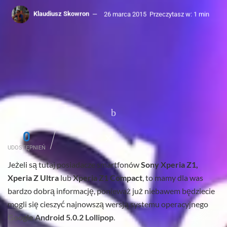
Klaudiusz Skowron
26 marca 2015
Przeczytasz w: 1 min
0
UDOSTĘPNIEŃ
Jeżeli są tutaj posiadacze smartfonów
Sony Xperia Z1,
Xperia Z Ultra
lub
Xperia Z1 Compact
, to mamy dla was
bardzo dobrą informację, ponieważ już niebawem będziecie
mogli się cieszyć najnowszą wersją systemu operacyjnego
Google Android 5.0.2 Lollipop
.