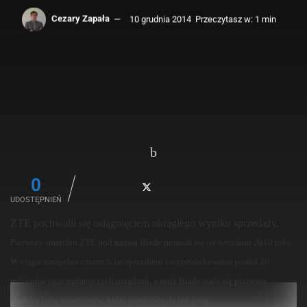
Cezary Zapała
10 grudnia 2014
Przeczytasz w: 1 min
0
UDOSTĘPNIEŃ
ZTE pochwalił się osiągnięciem okrągłego wyniku sprzedaży.
Pierwszy smartfon ZTE pod nazwą Blade pojawił się we wrześniu 2010 roku.
W ciągu niespełna czterech lat sprzedano i wyprodukowano ponad 20
milionów egzemplarzy tych urządzeń, a seria Blade stała się pierwszą
chińską linią smartfonów, która przekroczyła ten próg.