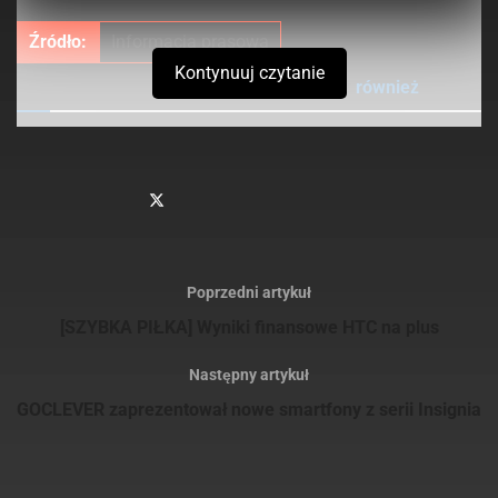
Źródło:
Informacja prasowa
Kontynuuj czytanie
Sprawdź
również
Verbatim prezentuje smukły i stylowy przenośny dysk
twardy dla użytkowników komputerów MAC oraz PC
Verbatim prezentuje nowe dyski SSD na złączach NVMe
PCIe oraz SATA III M.2 do modernizacji systemów
Poprzedni artykuł
[SZYBKA PIŁKA] Wyniki finansowe HTC na plus
Następny artykuł
GOCLEVER zaprezentował nowe smartfony z serii Insignia
REKLAMA
Tagi:
android
blade
rynek
sprzedaż