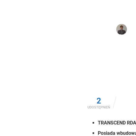
Cez
2
UDOSTĘPNIEŃ
TRANSCEND RDA2W
Posiada wbudowan