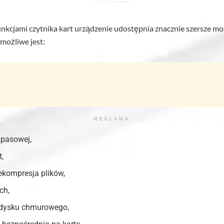
kcjami czytnika kart urządzenie udostępnia znacznie szersze moż
możliwe jest:
REKLAMA
apasowej,
,
ekompresja plików,
ch,
 dysku chmurowego,