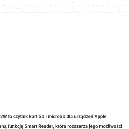
złączem Lightning
ary Zapała
13 października 2016
Akcesoria
,
Aktualności
,
iOS
Przeczytasz
Udostępnij
Tweetnij
Udostępnij
 to czytnik kart SD i microSD dla urządzeń Apple
ą funkcję Smart Reader, która rozszerza jego możliwości