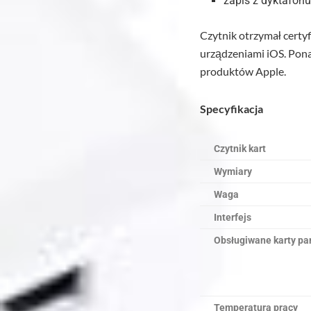
zapis z dyktafonu
Czytnik otrzymał certy
urządzeniami iOS. Pona
produktów Apple.
Specyfikacja
Czytnik kart
Wymiary
Waga
Interfejs
Obsługiwane karty pa
Temperatura pracy