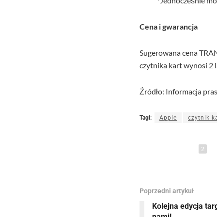
*
Jednocześnie moż
Cena i gwarancja
Sugerowana cena TRAN
czytnika kart wynosi 2 l
Źródło: Informacja pr
Tagi:
Apple
czytnik k
Udostępnij
2
Poprzedni artykuł
Kolejna edycja tar
nami!