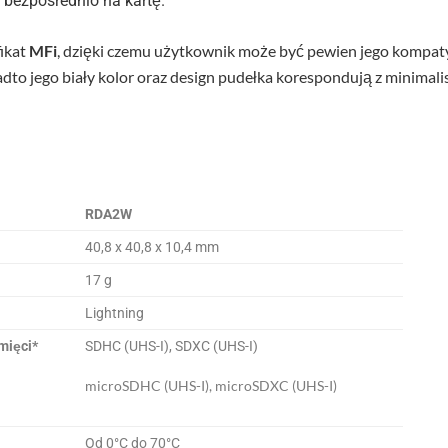
 bezpośrednio na kartę.
fikat
MFi
, dzięki czemu użytkownik może być pewien jego kompaty
dto jego biały kolor oraz design pudełka korespondują z minimal
RDA2W
40,8 x 40,8 x 10,4 mm
17 g
Lightning
mięci*
SDHC (UHS-I), SDXC (UHS-I)
microSDHC (UHS-I), microSDXC (UHS-I)
Od 0°C do 70°C