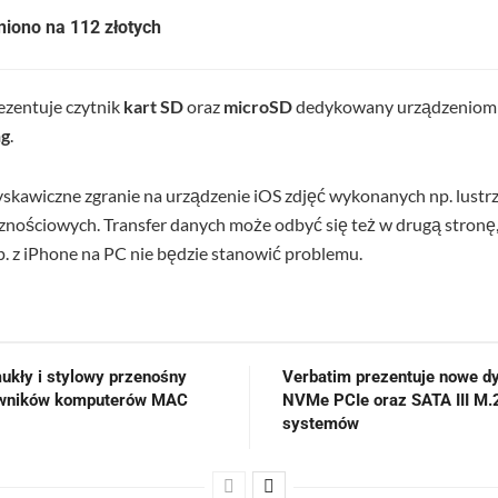
iono na 112 złotych
ezentuje czytnik
kart SD
oraz
microSD
dedykowany urządzeniom 
ng
.
skawiczne zgranie na urządzenie iOS zdjęć wykonanych np. lustr
cznościowych. Transfer danych może odbyć się też w drugą stronę,
p. z iPhone na PC nie będzie stanowić problemu.
ukły i stylowy przenośny
Verbatim prezentuje nowe d
kowników komputerów MAC
NVMe PCIe oraz SATA III M.
systemów