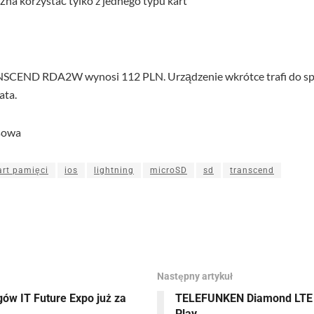
na korzystać tylko z jednego typu kart
SCEND RDA2W wynosi 112 PLN. Urządzenie wkrótce trafi do spr
ata.
asowa
art pamięci
ios
lightning
microSD
sd
transcend
Tweetnij
Udostępnij
Następny artykuł
gów IT Future Expo już za
TELEFUNKEN Diamond LTE G
Play