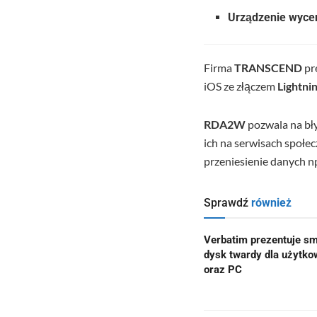
Urządzenie wycen
Firma
TRANSCEND
pr
iOS ze złączem
Lightni
RDA2W
pozwala na bły
ich na serwisach społe
przeniesienie danych n
Sprawdź
również
Verbatim prezentuje sm
dysk twardy dla użyt
oraz PC