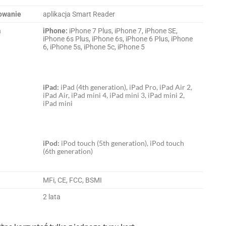
owanie
aplikacja Smart Reader
a
iPhone:
iPhone 7 Plus, iPhone 7, iPhone SE,
iPhone 6s Plus, iPhone 6s, iPhone 6 Plus, iPhone
6, iPhone 5s, iPhone 5c, iPhone 5
iPad:
iPad (4th generation), iPad Pro, iPad Air 2,
iPad Air, iPad mini 4, iPad mini 3, iPad mini 2,
iPad mini
iPod:
iPod touch (5th generation), iPod touch
(6th generation)
MFi, CE, FCC, BSMI
2 lata