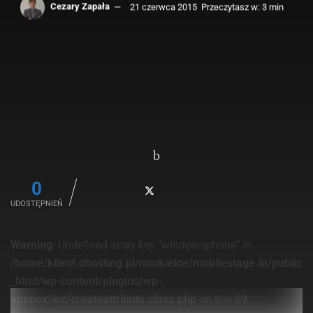
Cezary Zapała
21 czerwca 2015
Przeczytasz w: 3 min
0
UDOSTĘPNIEŃ
Warning
: Undefined array key "windowsphone" in
/home/klient.dhosting.pl/mmkielce/mobilestage.in/public
_html/wp-content/plugins/wp-
appbox/inc/createattributs.class.php
on line
69