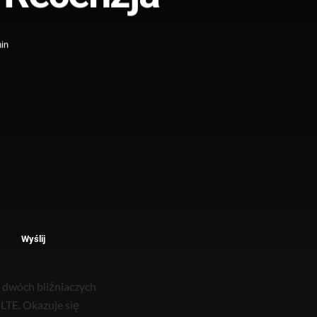
in
Wyślij
e dwóch bliźniaczych
LTE. Okazuje się