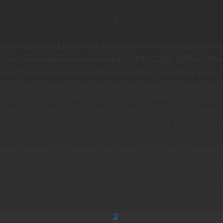
est na poziomie tabletowych standardów i w wielu miejscach wida
10-cio calowy ekran o rozdzielczości Full HD (1920×1080 px). Oka
wyt bez dotykania ekranu. Niestety, zabiera ona całkiem sporo mi
duży rozmiar może nie każdemu pasować, dlatego najlepiej byłob
e leży w naszej dłoni. Nad wyświetlaczem została umieszczona m
zielczości 1,2 MPx. Cały przód nie został pokryty odporną taflą sz
uszkodzenia – należy mieć to na uwadze i zawczasu dokupić folię 
kawiej. Tablet został wykonany z gładkiego, błyszczącego, białego p
lców, jak również nie sprawia wrażenia solidnego. Pod tym względ
ia niewyposażony w moduł LTE. Tam obudowa jest chropowata, dzi