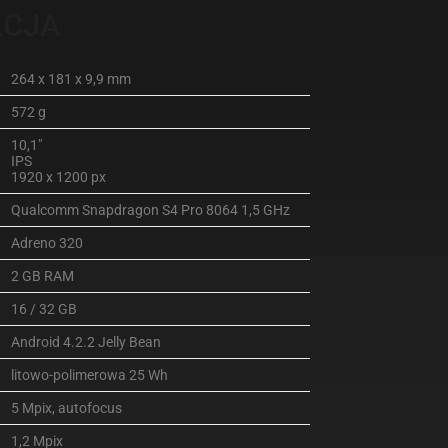
ACJA
264 x 181 x 9,9 mm
572 g
10,1″
IPS
1920 x 1200 px
Qualcomm Snapdragon S4 Pro 8064 1,5 GHz
Adreno 320
2 GB RAM
16 / 32 GB
Android 4.2.2 Jelly Bean
litowo-polimerowa 25 Wh
5 Mpix, autofocus
1,2 Mpix