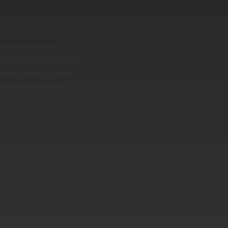
ć cięcia kosztów. Z
la go dość gruba ramka,
ejsca, czyniąc tablet
y sprawdzić przed
ała kamerka do
kła, więc jest podatny
ochronną.
lastiku. Materiał dość
em znacznie lepiej
ęki czemu tablet