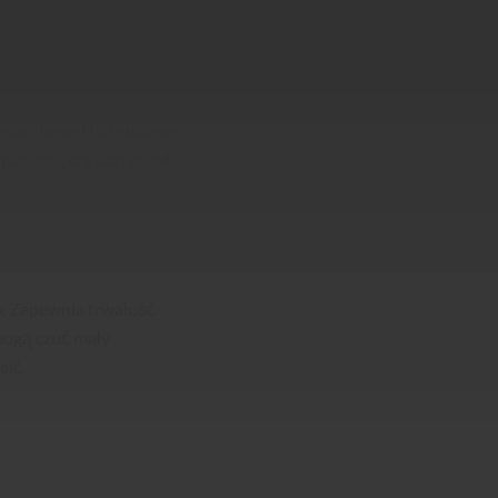
o rozdzielczości 5
o. Ważne jest to, że ich
h przypadkowo, co
ia, złącze USB służące
pamięci, czy karty SIM.
zy. Zapewnia trwałość
 mogą czuć mały
aić.