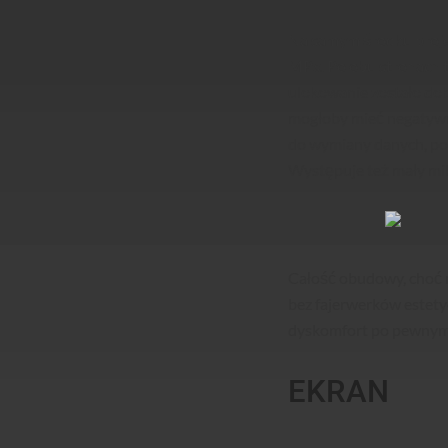
Na samym środku projek
MPx. Po obu stronach ta
ulokowanie zostało dob
mogłoby mieć negatywn
do wymiany danych, por
Występuje też mały mik
Całość obudowy, choć n
bez fajerwerków estety
dyskomfort po pewnym c
EKRAN