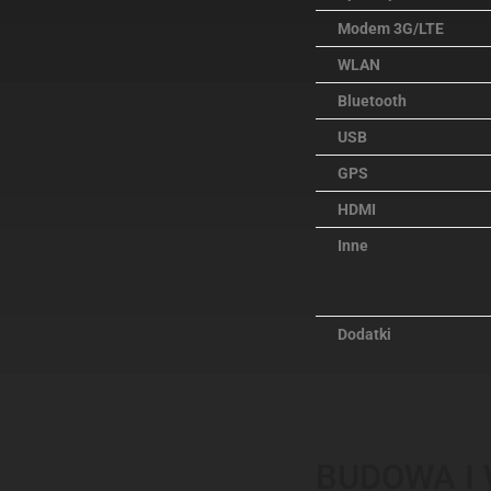
Modem 3G/LTE
WLAN
Bluetooth
USB
GPS
HDMI
Inne
Dodatki
BUDOWA I