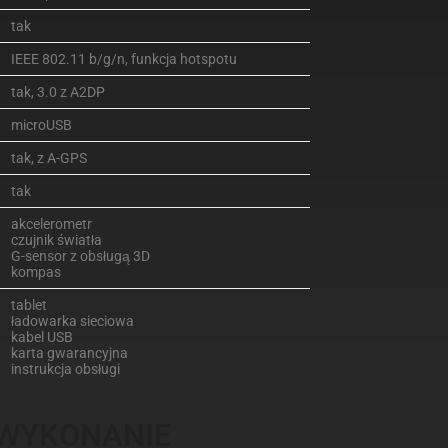
tak
IEEE 802.11 b/g/n, funkcja hotspotu
tak, 3.0 z A2DP
microUSB
tak, z A-GPS
tak
akcelerometr
czujnik światła
G-sensor z obsługą 3D
kompas
tablet
ładowarka sieciowa
kabel USB
karta gwarancyjna
instrukcja obsługi
 WYKONANIE