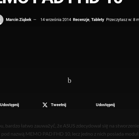
Marcin Ziąbek
14 września 2014
Recenzje
,
Tablety
Przeczytasz w: 8 m
Udostępnij
Tweetnij
Udostępnij
pu, bardzo łatwo zauważyć, że ASUS zdecydował się na stworzeni
ę pod nazwą MEMO PAD FHD 10, lecz jedno z nich posiada moduł 