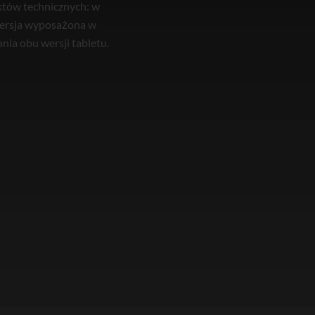
któw technicznych: w
 wersja wyposażona w
nia obu wersji tabletu.