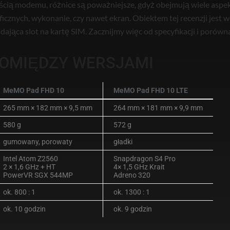
ścią modemu, różnice są poważniejsze, gdyż obejmują wiele aspe
aficznych, wykonanie, czy nawet ekran. Obiektem tej recenzji jest
dająca slot na kartę SIM. Zacznijmy więc od specyfikacji i porówna
POMIĘDZY WERSJAMI
MeMO Pad FHD 10
MeMO Pad FHD 10 LTE
265 mm × 182 mm × 9,5 mm
264 mm × 181 mm × 9,9 mm
580 g
572 g
gumowany, porowaty
gładki
Intel Atom Z2560
Snapdragon S4 Pro
2 × 1,6 GHz + HT
4× 1,5 GHz Krait
PowerVR SGX 544MP
Adreno 320
ok. 800 : 1
ok. 1300 : 1
ok. 10 godzin
ok. 9 godzin