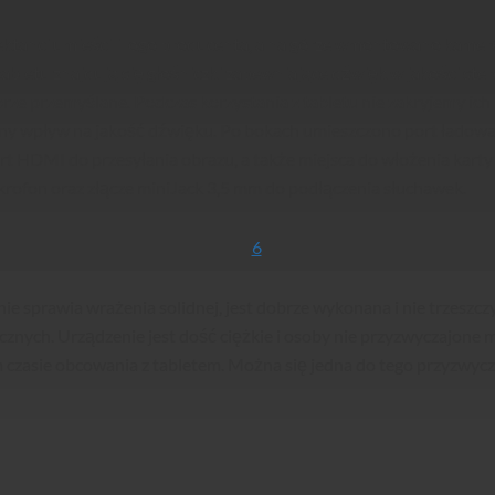
tanci umieścili logo producenta, a na górze wmontowano kamerę 
bletu znajdują się głośniczki zapewniające dźwięk w jakości stere
rze przemyślane. Podczas korzystania z tabletu nie zakryjemy ic
y wpływ na jakość dźwięku. Po bokach umieszczono port ładowan
t HDMI do przesyłania obrazu, a także miejsca do włożenia karty 
rofon oraz złącze miniJack 3,5 mm do podłączenia słuchawek.
ie sprawia wrażenia solidnej, jest dobrze wykonana i nie trzeszc
cznych. Urządzenie jest dość ciężkie i osoby nie przyzwyczajone
zasie obcowania z tabletem. Można się jedna do tego przyzwycz