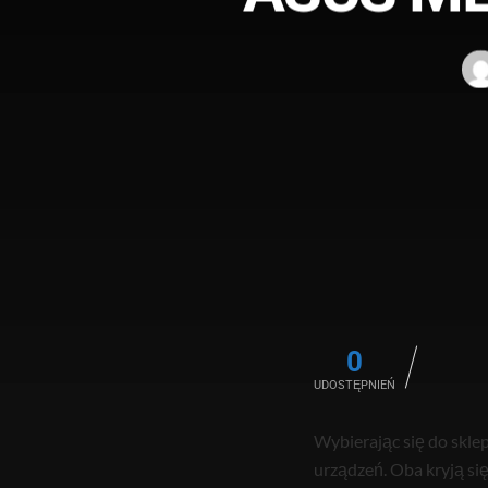
0
UDOSTĘPNIEŃ
Wybierając się do skle
urządzeń. Oba kryją si