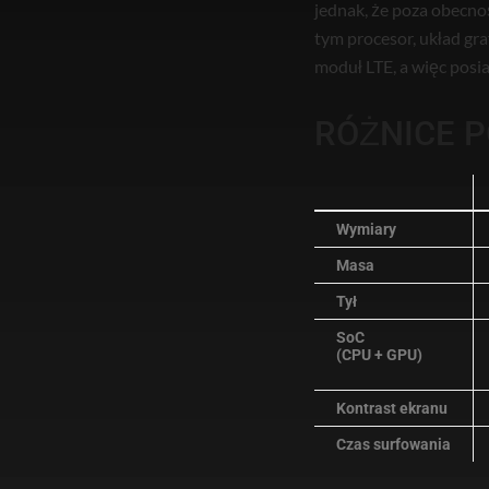
jednak, że poza obecno
tym procesor, układ gr
moduł LTE, a więc posia
RÓŻNICE 
Wymiary
Masa
Tył
SoC
(CPU + GPU)
Kontrast ekranu
Czas surfowania