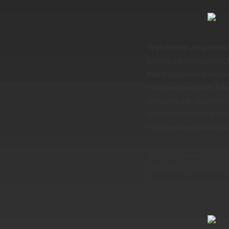
Wykonanie urządzenia j
przodu ujrzymy spory, 
która zapewnia pewny ch
naprawdę wielkim. Tak 
zakupem, jak urządzeni
wideokonferencji o rozd
na wszelkiego rodzaju 
Z tyłu jest znacznie cie
łatwo zbiera odciski pa
wygląda brat urządzen
pewniej leży w dłoni.