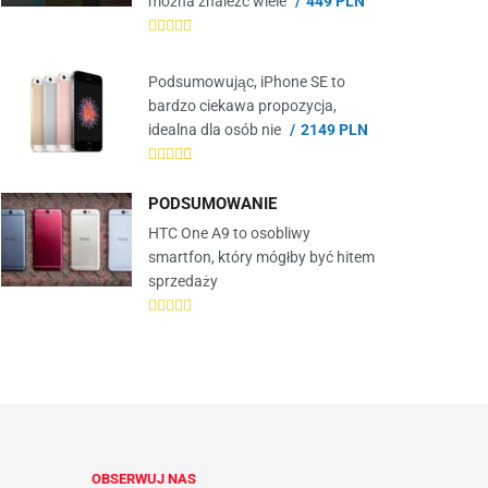
można znaleźć wiele
449 PLN
Podsumowując, iPhone SE to
bardzo ciekawa propozycja,
idealna dla osób nie
2149 PLN
PODSUMOWANIE
HTC One A9 to osobliwy
smartfon, który mógłby być hitem
sprzedaży
OBSERWUJ NAS