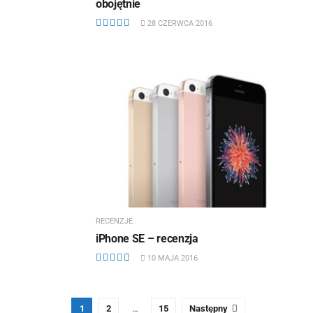
obojętnie
28 CZERWCA 2016
RECENZJE
iPhone SE – recenzja
10 MAJA 2016
1
2
…
15
Następny