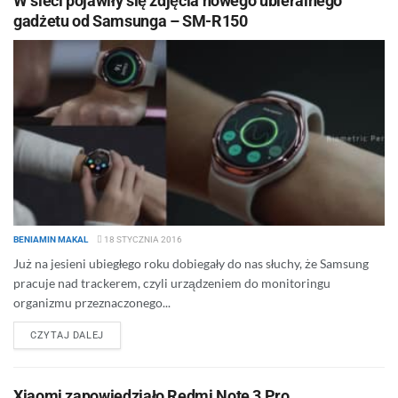
W sieci pojawiły się zdjęcia nowego ubieralnego
gadżetu od Samsunga – SM-R150
BENIAMIN MAKAL
18 STYCZNIA 2016
Już na jesieni ubiegłego roku dobiegały do nas słuchy, że Samsung
pracuje nad trackerem, czyli urządzeniem do monitoringu
organizmu przeznaczonego...
DETAILS
CZYTAJ DALEJ
Xiaomi zapowiedziało Redmi Note 3 Pro