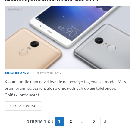
BENIAMIN MAKAL
15 STYCZNIA 2016
Xiaomi umila nam oczekiwanie na nowego flagowca – model Mi 5
premierami słabszych, ale równie godnych uwagi telefonów.
Chiński producent...
DETAILS
CZYTAJ DALEJ
1
2
…
5
STRONA 1 Z 5