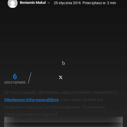
Beniamin Makal
25 stycznia 2016
Przeczytasz w: 2 min
6
UDOSTĘPNIEŃ
W sieci pojawiły się kolejne zdjęcia telefonu Xiaomi Mi 5.
Niedawno informowaliśmy
o wycieku, na którym
mogliśmy zobaczyć przód urządzenia. Tym razem
zobaczyć możemy jego tył.