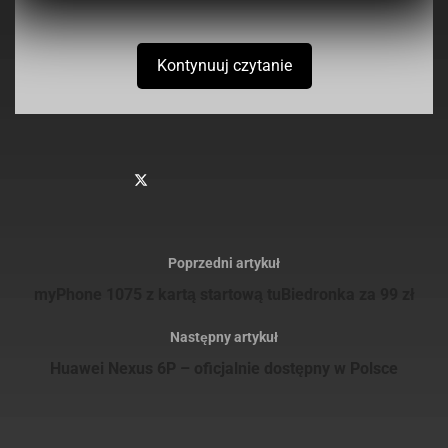
Kontynuuj czytanie
-
+
1
z 3
Poprzedni artykuł
myPhone 1075 z kartą startową tuBiedronka za 99 zł
Następny artykuł
Huawei Nexus 6P – oficjalnie dostępny w Polsce
Na zdjęciach widzimy, że obudowa została zrobiona w całości
z metalu, który nie jest pomalowany na żaden kolor. Można
zatem podejrzewać, że oprócz czarnych, białych i różowych,