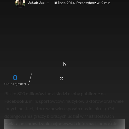
Jakub Jas
18 lipca 2014
Przeczytasz w: 2 min
0
UDOSTĘPNIEŃ
Blisko 800 milionów ludzi śledzi osoby publiczne na
Facebooku
, m.in. sportowców, muzyków, aktorów oraz wiele
innych postaci, które w pewien sposób nas inspirują. Od
dopingowania graczy biorących udział w Mistrzostwach
Świata po sprawdzanie najnowszych informacji odnośnie