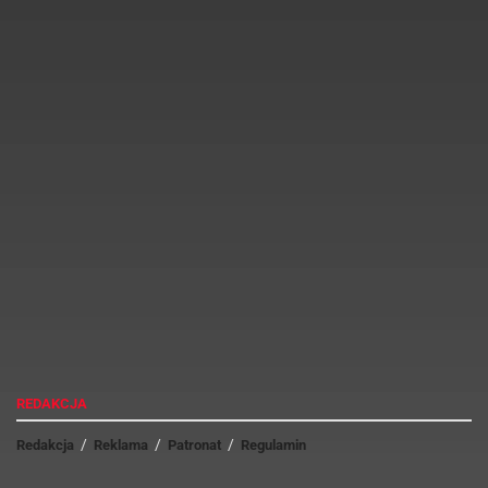
Jeśli jesteś jedną z nich,
Facebook Mentions
pozwoli Ci na:
Jakub Jas
REKLAMA
Przeczytanie, co inni mówią na Twój temat i odnieść się do
dyskusji.
REDAKCJA
Redakcja
Reklama
Patronat
Regulamin