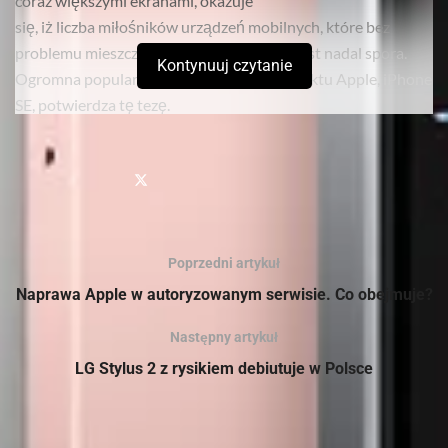
coraz większymi ekranami, okazuje
się, iż liczba miłośników urządzeń mobilnych, które bez
problemu mieszczą się w kieszeni spodni jest nadal spora.
Kontynuuj czytanie
Ogromna popularność najnowszego produktu Apple, iPhone
SE, potwierdza tę tezę.
Premiera wspomnianego urządzenia, jak to zwykle w
przypadku sprzętów z logiem nadgryzionego jabłka bywa,
wzbudziła duże emocje. Z jednej strony mogliśmy natrafić na
osoby, którym zupełnie nie przypadł do gustu zarówno
design iPhone 6/6S, jak i wielkość tych urządzeń, w związku z
Poprzedni artykuł
czym przez długi czas wstrzymywały się one ze zmianą
Naprawa Apple w autoryzowanym serwisie. Co obejmuje?
swojego dotychczasowego sprzętu. Pojawiły się także głosy
zarzucające firmie brak kreatywności, związany z
Następny artykuł
wykorzystaniem obudowy znanej już z iPhone 5s.
LG Stylus 2 z rysikiem debiutuje w Polsce
Sprawdź
również