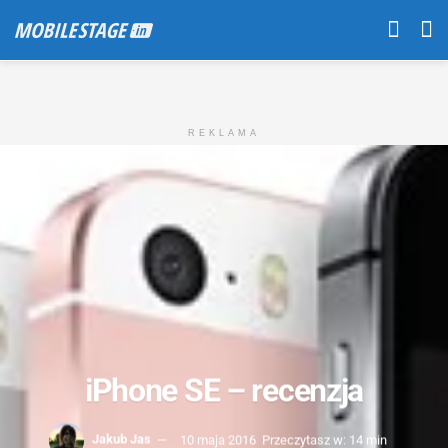
REKLAMA
iPhone SE – recenzja
Jakub Jas
10 maja 2016
Przeczytasz w: 14 min