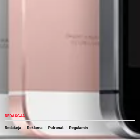
#CLIPPO – recenzja
Moto G5 Plus – recenzja
Jakub Jas
Jak zatem sprawuje się najnowszy produkt Apple?
Odpowiedź na to pytanie odnajdziecie w niniejszej recenzji.
REKLAMA
Opakowanie i wygląd zewnętrzny
REDAKCJA
Redakcja
Reklama
Patronat
Regulamin