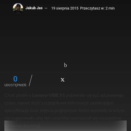
Jakub Jas
19 sierpnia 2015
Przeczytasz w: 2 min
0
UDOSTĘPNIEŃ
Choć plotki o
Lenovo VIBE S1
pojawiały się już od pewnego
czasu, nawet dość szczegółowe informacje zawierające
specyfikację oraz zdjęcia poglądowe, które wyciekły w lutym,
nie sugerowały, aby ten smartfon wyróżniał się szczególnie
na tle konkurencji.