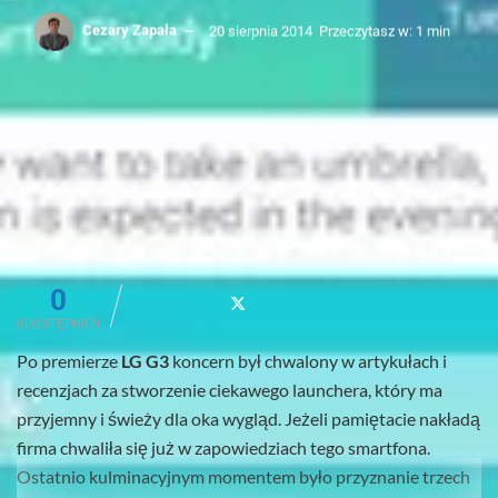
Cezary Zapała
20 sierpnia 2014
Przeczytasz w: 1 min
0
UDOSTĘPNIEŃ
Po premierze
LG G3
koncern był chwalony w artykułach i
recenzjach za stworzenie ciekawego launchera, który ma
przyjemny i świeży dla oka wygląd. Jeżeli pamiętacie nakładą
firma chwaliła się już w zapowiedziach tego smartfona.
Ostatnio kulminacyjnym momentem było przyznanie trzech