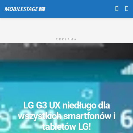
REKLAMA
LG G3 UX niedługo dla
wszystkich smartfonów i
tabletów LG!