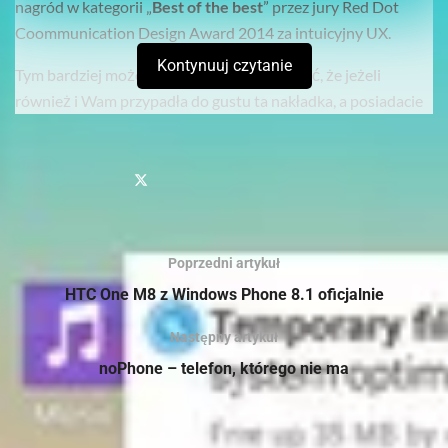
nagród w kategorii „
Best of the best
” przez jury Red Dot
Coommunication Design Award 2014 za intuicyjny UX.
Kontynuuj czytanie
Tym bardziej może ucieszyć Was wiadomość, że jeżeli
również i Wam przypadła do gustu ta nakładka, a posiadacie
urządzenie z logo tego producenta to już niedługo będziecie
mogli z niej skorzystać. LG planuje udostępnić ją do końca
2014 roku w Google Play. Według informacji prasowej, która
została udostępniona w newsroomie LG
launcher
będzie
dobrze działał również na smartfonach ze średniej i niskiej
półki.
Poprzedni artykuł
HTC One M8 z Windows Phone 8.1 oficjalnie
Sprawdź
również
Następny artykuł
Verbatim prezentuje smukły i stylowy przenośny dysk
noPhone – telefon, którego nie ma
twardy dla użytkowników komputerów MAC oraz PC
Verbatim prezentuje nowe dyski SSD na złączach NVMe
PCIe oraz SATA III M.2 do modernizacji systemów