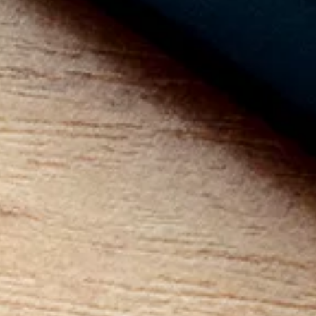
Sprawdź
również
Arkadiusz Radek
#CLIPPO – recenzja
Pasjonat nowych technologii, koszykówki i liternictwa.
Zafascynowany tematyką interakcji człowieka z
Moto G5 Plus – recenzja
komputerem. Na co dzień student Politechniki
Świętokrzyskiej w Kielcach na kierunku Informatyka.
Specyfikacja techniczna
Wejście
1x USB
Wyjście
HDMI
Obsługa WIFI
Tak