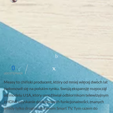
0
UDOSTĘPNIEŃ
Measy to chiński producent, który od mniej więcej dwóch lat
zadomowił się na polskim rynku. Swoją ekspansję rozpoczął
od modelu U1A, który umożliwiał odbiornikom telewizyjnym
z HDMI uzyskanie dodatkowych funkcjonalności, znanych
wtedy tylko drogim zestawom Smart TV. Tym razem do