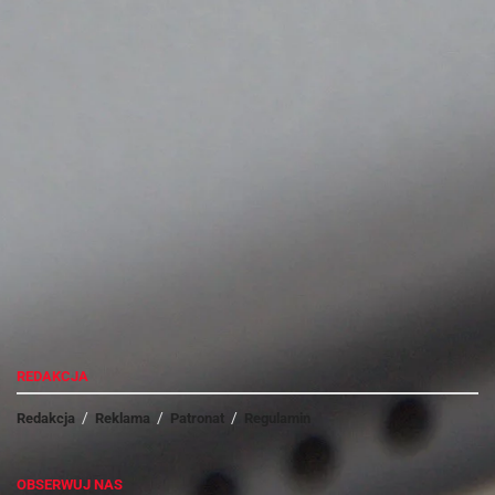
#CLIPPO – recenzja
Moto G5 Plus – recenzja
Przemysław Wołoszyn
Smartfon przyszedł do redakcji w estetycznie wykonanym
opakowaniu w kolorze białym. Pudełko ma ciekawy,
nieregularny kształt, a to za sprawą charakterystycznego
wcięcia po środku. Wewnątrz, oprócz smartfona znajduje się
ładowarka, kabel USB, dokumenty oraz kluczyk do otwierania
tacki na karty SIM.
REDAKCJA
Redakcja
Reklama
Patronat
Regulamin
REKLAMA
OBSERWUJ NAS