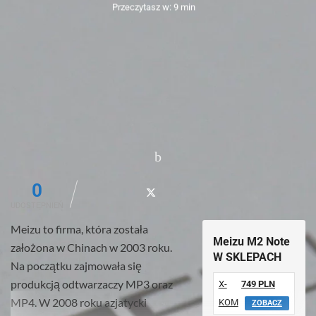
Przeczytasz w: 9 min
0
UDOSTĘPNIEŃ
Meizu to firma, która została
Meizu M2 Note
założona w Chinach w 2003 roku.
W SKLEPACH
Na początku zajmowała się
produkcją odtwarzaczy MP3 oraz
X-
749 PLN
MP4. W 2008 roku azjatycki
KOM
ZOBACZ