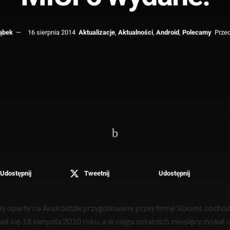
ąbek
16 sierpnia 2014
Aktualizacje
,
Aktualności
,
Android
,
Polecamy
Przec
Udostępnij
Tweetnij
Udostępnij
y oparty na Androidzie przygotowany przez firmę Xiaomi, obchodz
wił się 18 sierpnia 2010 roku, a w ciągu ostatnich miesięcy zyska