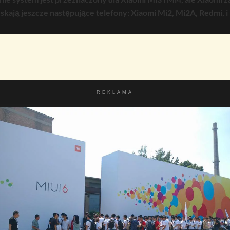
skają jeszcze następujące telefony: Xiaomi Mi2, Mi2A, Redmi, 
REKLAMA