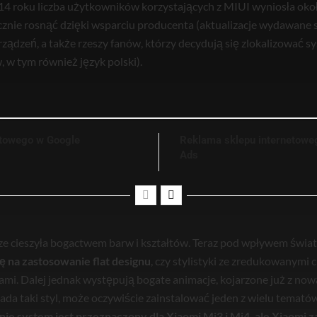
14 roku liczba użytkowników korzystających z MIUI wyniosła oko
cznie rosnąć dzięki wsparciu producenta (aktualizacje wydawane s
ządzeń, a także rzeszy fanów, którzy decydują się zlokalizować sy
 w tym również język polski).
etowego w Google
Reklama sklepu internetowe
Ads
e cieszyła bogactwem barw i kształtów. Teraz pod wpływem świa
ę na zastosowanie flat designu
, czy stylistyki ze zredukowanymi c
mi. Dalej jednak występują bogate animacje, kojarzone już z now
ada taki styl, może oczywiście zainstalować jeden z wielu temat
ie system jest przeznaczony dla Xiaomi Mi3 i Mi4, ale Xiaomi 