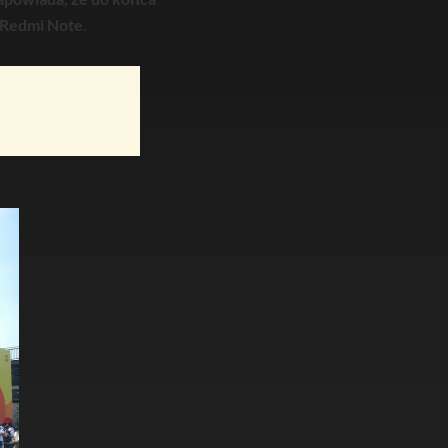
i Redmi Note
.