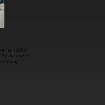
grow to 10000
 By the end of
 testing.