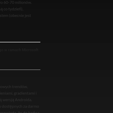
ło 60-70 milionów.
ą co tydzień),
stem (obecnie jest
go w ramach Microsoft
towych trendów,
ieniami, gradientami i
ą wersją Androida.
ów dostępnych za darmo
zapowiada, że do końca