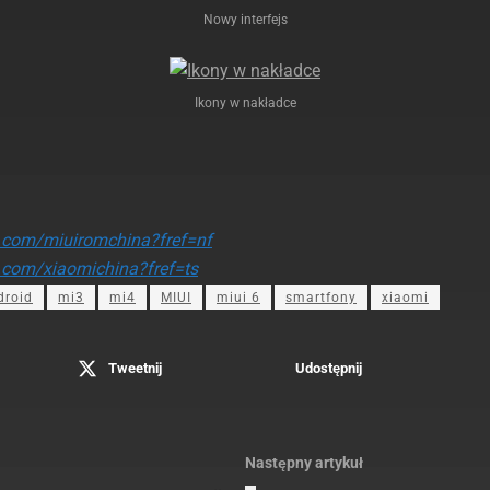
Nowy interfejs
Ikony w nakładce
.com/miuiromchina?fref=nf
.com/xiaomichina?fref=ts
droid
mi3
mi4
MIUI
miui 6
smartfony
xiaomi
Tweetnij
Udostępnij
Następny artykuł