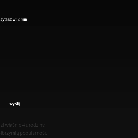
zytasz w: 2 min
Wyślij
i właśnie 4 urodziny,
ł olbrzymią popularność