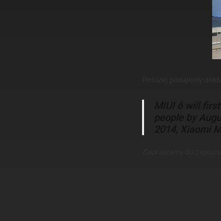
Poniżej podajemy dokł
MIUI 6 will fir
people by Augus
2014, Xiaomi M
Zapraszamy do zapoznan