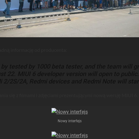
adną informację od producenta:
st by tested by 1000 beta tester, and the team will 
t 22. MIUI 6 developer version will open to public.
i 2/2S/2A, Redmi devices and Redmi Note will start
ia się z filmami i zdjęciami prezentującymi nową wersję MIUI 6.
Nowy interfejs