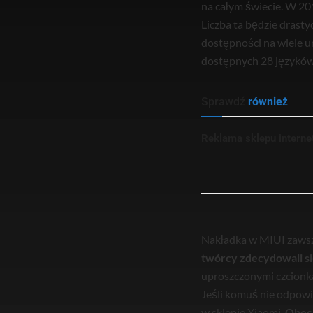
na całym świecie. W 20
Liczba ta będzie drasty
dostępności na wiele ur
dostępnych 28 języków,
Sprawdź
również
Reklama sklepu intern
Nakładka w MIUI zawsz
twórcy zdecydowali si
uproszczonymi czcionka
Jeśli komuś nie odpowi
w sklepie Xiaomi.
Obecn