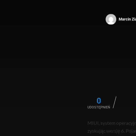
Marcin Zi
0
UDOSTĘPNIEŃ
MIUI, system operacyjn
zyskując wersję 6. Poja