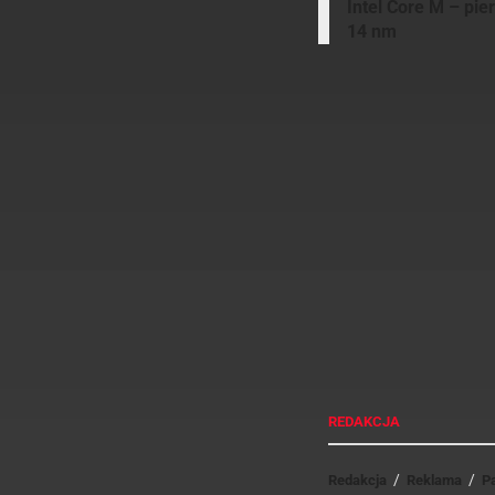
Intel Core M – pie
14 nm
M
REDAKCJA
Redakcja
Reklama
P