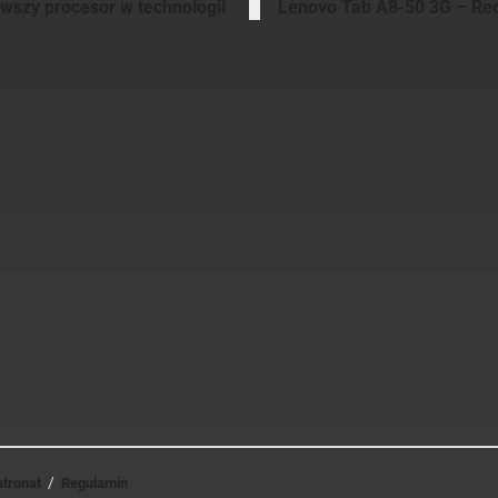
rwszy procesor w technologii
Lenovo Tab A8-50 3G – Re
arcin Ziąbek
atronat
Regulamin