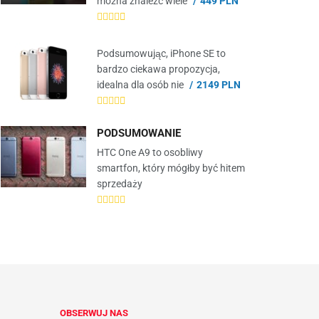
można znaleźć wiele
449 PLN
Podsumowując, iPhone SE to
bardzo ciekawa propozycja,
idealna dla osób nie
2149 PLN
PODSUMOWANIE
HTC One A9 to osobliwy
smartfon, który mógłby być hitem
sprzedaży
OBSERWUJ NAS