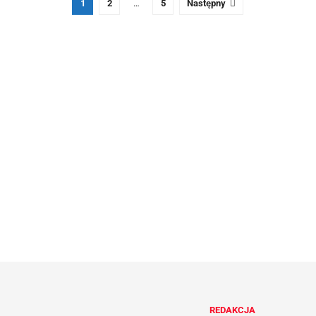
1
2
…
5
Następny
REDAKCJA