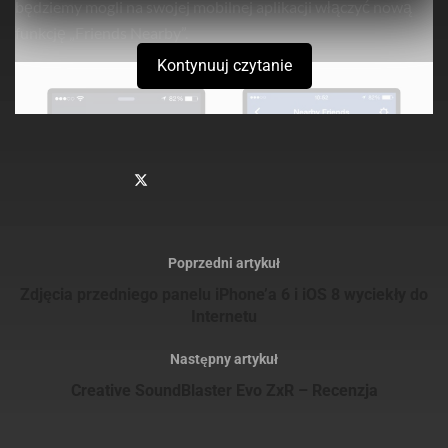
będziemy mogli na swojej mobilnej aplikacji włączyć nową
funkcję „Friends Nearby”.
Kontynuuj czytanie
Poprzedni artykuł
Zdjęcia przedniego panelu iPhone’a 6 i iOS 8 wyciekły do
Internetu
Następny artykuł
Creative SoundBlaster Evo ZxR – Recenzja
Sprawdź
również