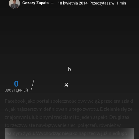
Cezary Zapała
18 kwietnia 2014
Przeczytasz w: 1 min
0
UDOSTĘPNIEŃ
Facebook jako portal społecznościowy wciąż przeciera szlaki
w jak najszerszym definiowaniu tego zwrotu. Dzielenie się ze
znajomymi ulubionymi treściami to jeden aspekt. Drugi zaś
to rzeczywiste nawiązywanie sieci połączeń, również w
realnym życiu. Wychodząc niejako naprzeciw już niedługo