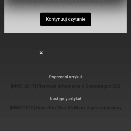
jedynie 5,5 mm grubości. Jest dostępny w dwóch kolorach –
czarnym i biało-złotym. Drugim elementem, który przykuwa
Kontynuuj czytanie
naszą uwagę jest oczywiście ekran. Ten ma 5,2 cala i
rozdzielczość FullHD z zagęszczeniem pikseli równym 442
PPI.
Sprawdź
również
Verbatim prezentuje smukły i stylowy przenośny dysk
twardy dla użytkowników komputerów MAC oraz PC
Poprzedni artykuł
Verbatim prezentuje nowe dyski SSD na złączach NVMe
[MWC 2015] Pierwsze informacje o Snapdragon 820
PCIe oraz SATA III M.2 do modernizacji systemów
Następny artykuł
[MWC 2015] Smartfon Vivo X5 Max+ zaprezentowany