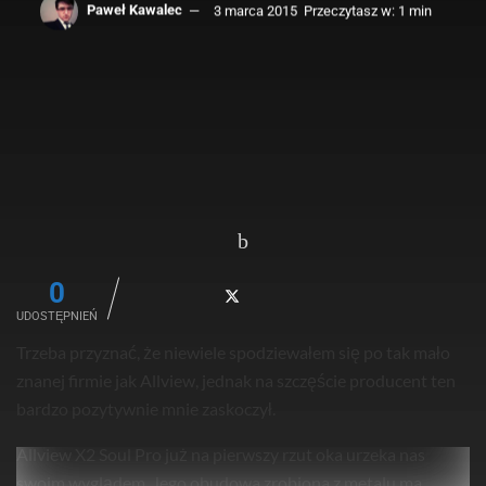
Paweł Kawalec
3 marca 2015
Przeczytasz w: 1 min
0
UDOSTĘPNIEŃ
Trzeba przyznać, że niewiele spodziewałem się po tak mało
znanej firmie jak Allview, jednak na szczęście producent ten
bardzo pozytywnie mnie zaskoczył.
Allview X2 Soul Pro już na pierwszy rzut oka urzeka nas
swoim wyglądem. Jego obudowa zrobiona z metalu ma