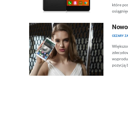
które po
osiągnięci
Nowoś
CEZARY Z
Większoś
zdecydow
wyproduk
pozycją 