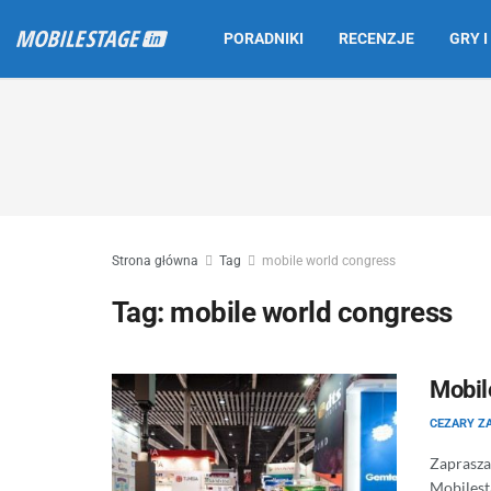
PORADNIKI
RECENZJE
GRY I
Strona główna
Tag
mobile world congress
Tag:
mobile world congress
Mobil
CEZARY Z
Zaprasza
Mobilest