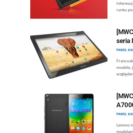
interesu
rynku pod
[MWC 
seria
PAWEŁ KA
Francuski
modele, 
względem
[MWC 
A700
PAWEŁ KA
Lenovo n
modelami