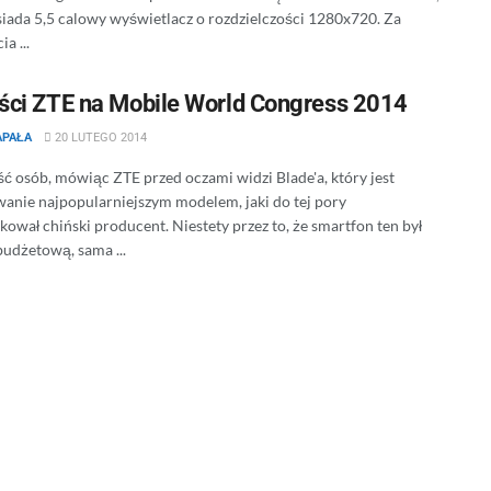
siada 5,5 calowy wyświetlacz o rozdzielczości 1280x720. Za
a ...
ci ZTE na Mobile World Congress 2014
APAŁA
20 LUTEGO 2014
ć osób, mówiąc ZTE przed oczami widzi Blade'a, który jest
anie najpopularniejszym modelem, jaki do tej pory
ował chiński producent. Niestety przez to, że smartfon ten był
budżetową, sama ...