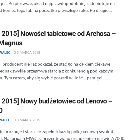
jąca. Po pierwsze, układ najprawdopodobniej zadebiutuje na
 koniec tego lub na początku przyszłego roku. Po drugie ...
2015] Nowości tabletowe od Archosa –
 Magnus
WALEC
3 MARCA 2015
 producent nie raz pokazał, że stać go na całkiem ciekawe
jednak zwykle przegrywa starcia z konkurencją pod każdym
. Tym razem, aby się wybić poszedł w ilość… pamięci ...
2015] Nowy budżetowiec od Lenovo –
0
WALEC
3 MARCA 2015
ie próżnuje i stara się zapełnić każdą półkę cenową swoimi
. Na targach MWC zaprezentowano urządzenie o nazwie A7000,