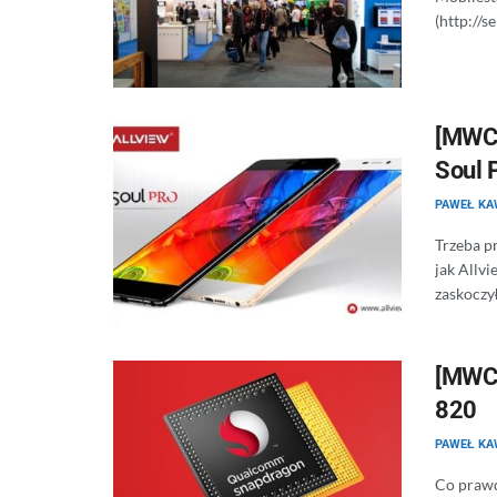
(http://s
[MWC 
Soul 
PAWEŁ KA
Trzeba p
jak Allv
zaskoczył
[MWC 
820
PAWEŁ KA
Co prawd