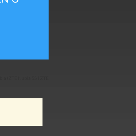
bia (ZTE Nubia 5S i ZTE