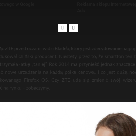
etowego w Google
Reklama sklepu internetowe
Ads
 ZTE przed oczami widzi Blade’a, który jest zdecydowanie najp
dukował chiński producent. Niestety przez to, że smartfon ten
rzymała łatkę „taniej”. Rok 2014 ma przynieść jednak znaczące
ć nowe urządzenia na każdą półkę cenową, i co jest dużą now
owanego Firefox OS. Czy ZTE uda się zmienić swój wizerun
 na rynku – zobaczymy.