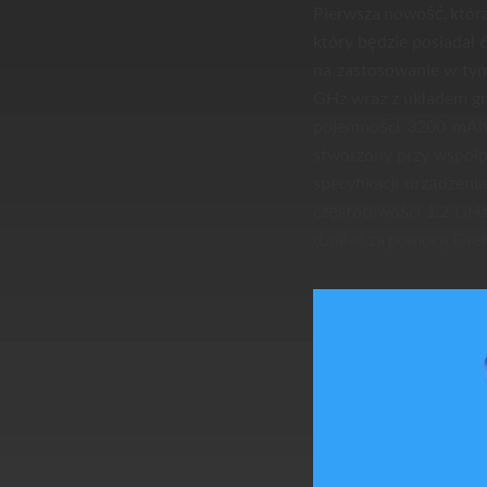
Pierwsza nowość, któr
który będzie posiadał 
na zastosowanie w t
GHz wraz z układem g
pojemności 3200 mAh. 
stworzony przy współpr
specyfikacji urządze
częstotliwości 1.2 GHz
działać za pomocą Firef