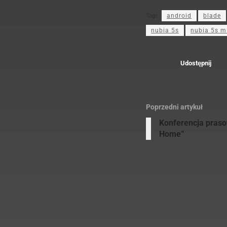
Tagi:
android
blade
nubia 5s
nubia 5s m
Udostępnij
Poprzedni artykuł
Konferencja pras
Home”
C
R
z