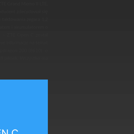
ZTE Grand Memo II LTE,
roducent zdecydował się
 taktowania zegara 1,2
atem i akumulatorem o
 – ZTE Open C został
owe informacje na temat
apdragon 200 (8610) o
68 pikseli. Wszystko ma