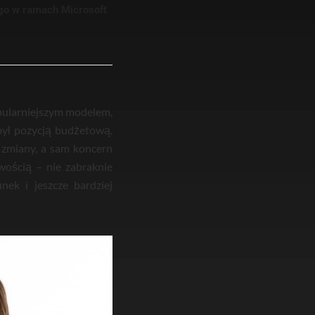
go w ramach Microsoft
opularniejszym modelem,
 był pozycją budżetową,
 zmiany, a sam koncern
ością – nie zabraknie
ek i jeszcze bardziej