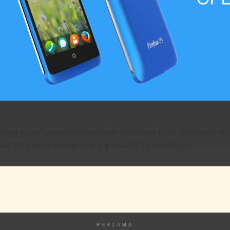
ają zostać przedstawione nowe smartfony z serii Blade oraz Nu
nd S II, a także inteligentny zegarek ZTE Grand Watch.
REKLAMA