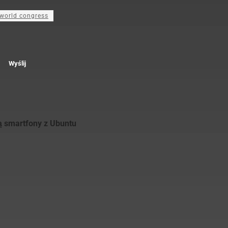
world congress
Wyślij
ą smartfony z Ubuntu
ch. Branżą mobilną
iel agencji