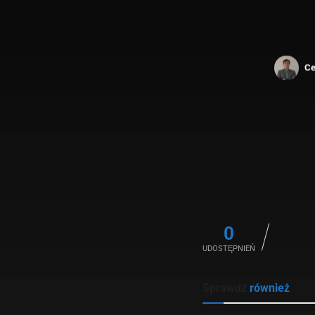
Ce
0
UDOSTĘPNIEŃ
Sprawdź
również