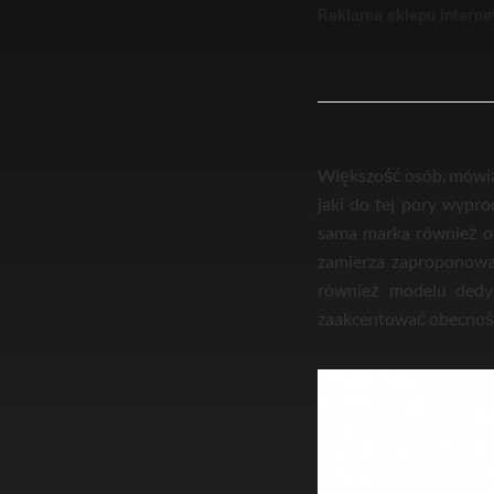
Reklama sklepu intern
Większość osób, mówiąc
jaki do tej pory wypro
sama marka również ot
zamierza zaproponowa
również modelu dedyk
zaakcentować obecność