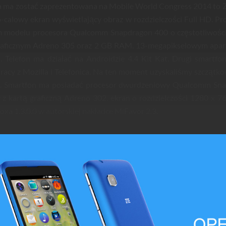
a ma zostać zaprezentowana na Mobile World Congress 2014 to 
6-calowy ekran wyświetlający obraz w rozdzielczości Full HD. P
ym modelu procesora Qualcomm
Snapdragon 400 o częstotliwości
raficznym Adreno 305 oraz 2 GB RAM, 13-megapikselowym apar
Telefon ma działać na Androidzie 4.4 Kit Kat.
Drugi smartfon
acy z Mozilla i Telefonica. Na ten moment uzyskaliśmy szczątk
nia. Smartfon ma posiadać procesor dwurdzeniowy Qualcomm Sn
 z kartą graficzną Adreno 302, ekran o rozdzielczości 1280 x 7
oxa 1.3.0.0 w autorskiej nakładce MiFavor 2.3.