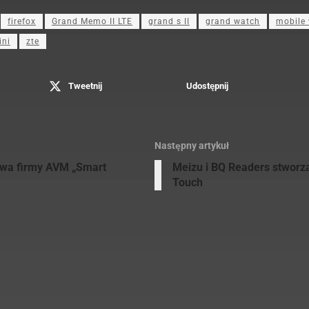
firefox
Grand Memo II LTE
grand s II
grand watch
mobile 
ini
zte
Tweetnij
Udostępnij
Następny artykuł
owa firmy AVM „Smart
Meizu i BQ Readers stworz
Touch
ezary Zapała
edaktor naczelny Mobilestage.in, prawnik, student studiów doktorancki
ainteresowany od kilku lat. Aktualnie oprócz prowadzenia serwisu właścic