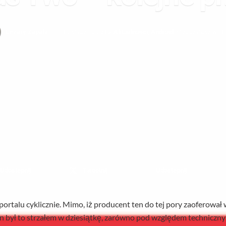
Cezary Zapała
19 stycznia 2015
Aktualności
,
Android
Przeczytasz w: 1
Udostępnij
Tweetnij
Udostępnij
ortalu cyklicznie. Mimo, iż producent ten do tej pory zaoferował
en był to strzałem w dziesiątkę, zarówno pod względem techniczn