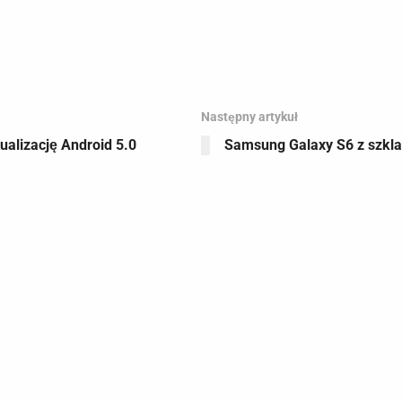
Tweetnij
Udostępnij
Następny artykuł
ualizację Android 5.0
Samsung Galaxy S6 z szkl
ezary Zapała
edaktor naczelny Mobilestage.in, prawnik, student studiów doktorancki
ainteresowany od kilku lat. Aktualnie oprócz prowadzenia serwisu właścic
nteraktywnej "Media Machine". W wolnych chwilach czyta powieści krymina
udowlane w Polsce i analizuje informacje z zakresu prawa internetoweg