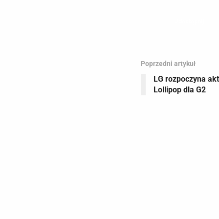
Udostępnij
Poprzedni artykuł
LG rozpoczyna akt
Lollipop dla G2
C
R
z
i
b