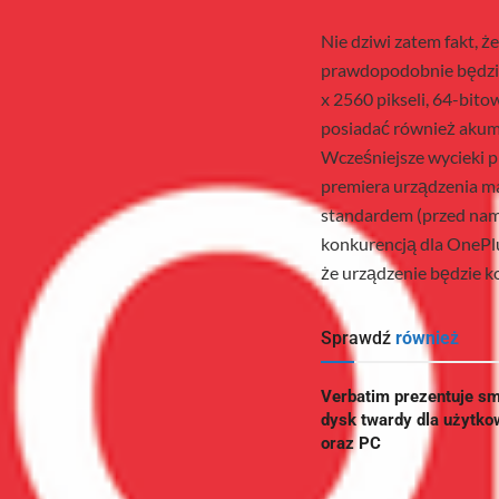
Nie dziwi zatem fakt, 
prawdopodobnie będzie
x 2560 pikseli, 64-bi
posiadać również akum
Wcześniejsze wycieki pr
premiera urządzenia ma 
standardem (przed nami
konkurencją dla OnePl
że urządzenie będzie k
Sprawdź
również
Verbatim prezentuje sm
dysk twardy dla użyt
oraz PC