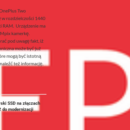
. OnePlus Two
 w rozdzielczości 1440
ci RAM. Urządzenie ma
 Mpix kamerkę.
rać pod uwagę fakt, iż
chniczna może być już
tóre mogą być istotną
aleźć też informację,
yski SSD na złączach
2 do modernizacji