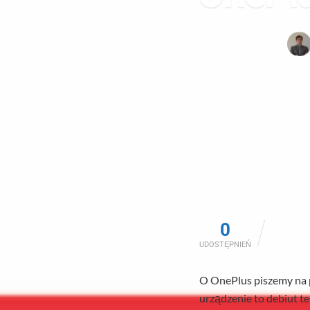
0
UDOSTĘPNIEŃ
O OnePlus piszemy na p
urządzenie to debiut t