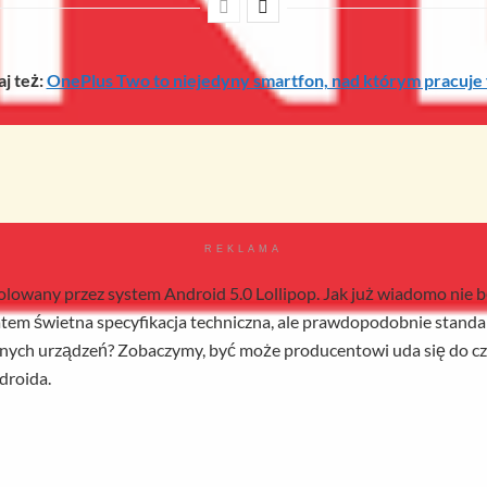
j też:
OnePlus Two to niejedyny smartfon, nad którym pracuje 
REKLAMA
lowany przez system Android 5.0 Lollipop. Jak już wiadomo nie b
em świetna specyfikacja techniczna, ale prawdopodobnie stand
nnych urządzeń? Zobaczymy, być może producentowi uda się do c
droida.