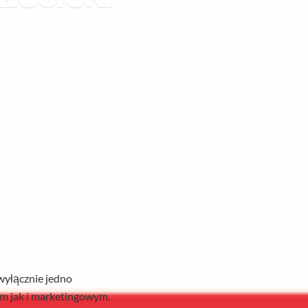
 min
Wyślij
 wyłącznie jedno
ym jak i marketingowym.