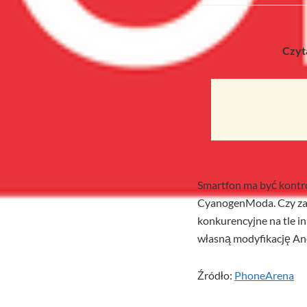
Czyta
Smartfon ma być kontro
CyanogenModa. Czy zat
konkurencyjne na tle i
własną modyfikację An
Źródło:
PhoneArena