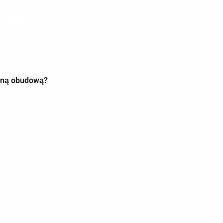
Wyślij
aną obudową?
ch. Branżą mobilną
iel agencji
lne, śledzi inwestycje
o i żywnościowego.