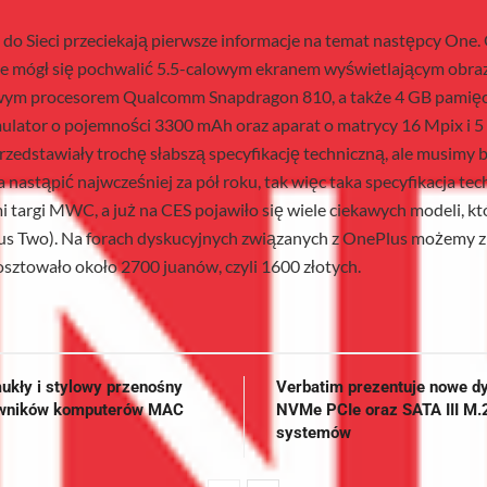
że do Sieci przeciekają pierwsze informacje na temat następcy One
 mógł się pochwalić 5.5-calowym ekranem wyświetlającym obraz
towym procesorem Qualcomm Snapdragon 810, a także 4 GB pamię
ulator o pojemności 3300 mAh oraz aparat o matrycy 16 Mpix i 5
zedstawiały trochę słabszą specyfikację techniczną, ale musimy b
nastąpić najwcześniej za pół roku, tak więc taka specyfikacja te
 targi MWC, a już na CES pojawiło się wiele ciekawych modeli, k
us Two). Na forach dyskucyjnych związanych z OnePlus możemy zn
osztowało około 2700 juanów, czyli 1600 złotych.
ukły i stylowy przenośny
Verbatim prezentuje nowe d
kowników komputerów MAC
NVMe PCIe oraz SATA III M.
systemów