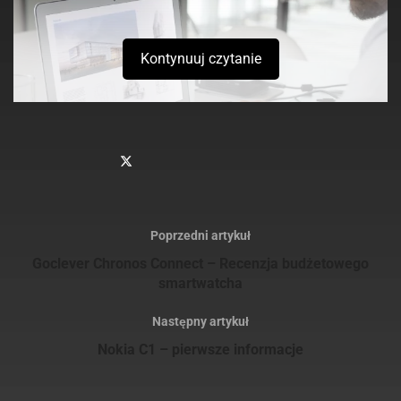
Kontynuuj czytanie
Sprawdź
również
Poprzedni artykuł
Verbatim prezentuje smukły i stylowy przenośny dysk
Goclever Chronos Connect – Recenzja budżetowego
twardy dla użytkowników komputerów MAC oraz PC
smartwatcha
Verbatim prezentuje nowe dyski SSD na złączach NVMe
PCIe oraz SATA III M.2 do modernizacji systemów
Następny artykuł
Nokia C1 – pierwsze informacje