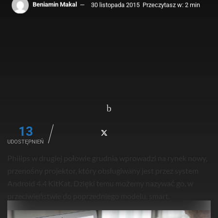
Beniamin Makal
30 listopada 2015
Przeczytasz w: 2 min
13
UDOSTĘPNIEŃ
Philips w drugiej połowie grudnia wprowadzi na rynek nowy,
przenośny projektor, który obsługiwany jest przez system
Android 4.4 KitKat. Dzięki temu możemy nazywać go, w
przeciwieństwie do poprzedniego modelu, smart.